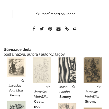
Pridať medzi obľúbené
Súvisiace diela
podľa názvu, autora / autorky, tagov...
Jaroslav
Milan
Vodrážka
Jaroslav
Laluha
Jaroslav
Stromy
Vodrážka
Stromy
Vodrážka
Cesta
Stromy
pod