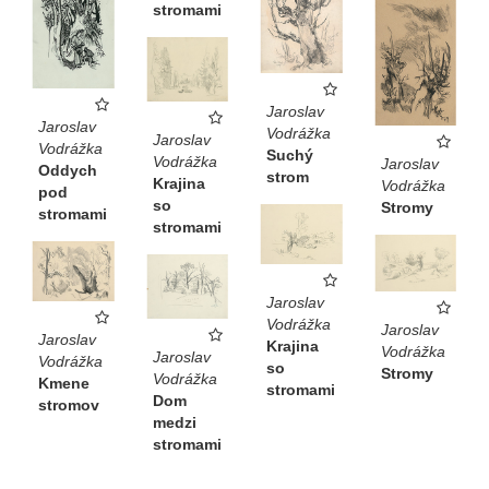
stromami
Jaroslav
Jaroslav
Vodrážka
Jaroslav
Vodrážka
Suchý
Vodrážka
Jaroslav
Oddych
strom
Krajina
Vodrážka
pod
so
Stromy
stromami
stromami
Jaroslav
Vodrážka
Jaroslav
Jaroslav
Krajina
Vodrážka
Jaroslav
Vodrážka
so
Stromy
Vodrážka
Kmene
stromami
Dom
stromov
medzi
stromami