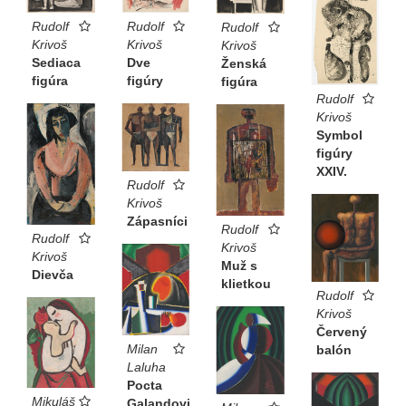
Rudolf
Rudolf
Rudolf
Krivoš
Krivoš
Krivoš
Sediaca
Dve
Ženská
figúra
figúry
figúra
Rudolf
Krivoš
Symbol
figúry
XXIV.
Rudolf
Krivoš
Zápasníci
Rudolf
Rudolf
Krivoš
Krivoš
Muž s
Dievča
klietkou
Rudolf
Krivoš
Červený
Milan
balón
Laluha
Pocta
Mikuláš
Galandovi