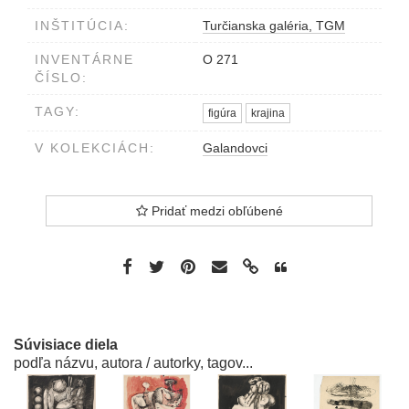
INŠTITÚCIA:
Turčianska galéria, TGM
INVENTÁRNE
O 271
ČÍSLO:
TAGY:
figúra
krajina
V KOLEKCIÁCH:
Galandovci
Pridať medzi obľúbené
Súvisiace diela
podľa názvu, autora / autorky, tagov...