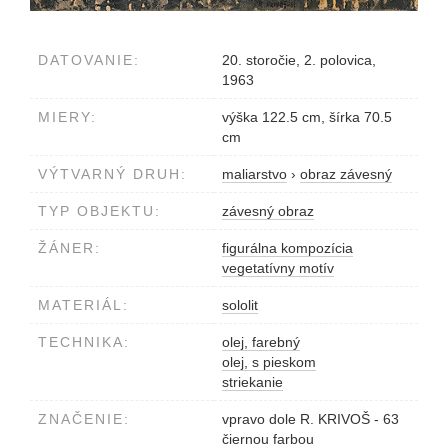
DATOVANIE:
20. storočie, 2. polovica,
1963
MIERY:
výška 122.5 cm, šírka 70.5
cm
VÝTVARNÝ DRUH:
maliarstvo
›
obraz závesný
TYP OBJEKTU:
závesný obraz
ŽÁNER:
figurálna kompozícia
vegetatívny motív
MATERIÁL:
sololit
TECHNIKA:
olej, farebný
olej, s pieskom
striekanie
ZNAČENIE:
vpravo dole R. KRIVOŠ - 63
čiernou farbou