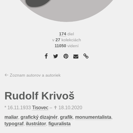
174
diel
v
27
kolekciách
11050
videní
Zoznam autorov a autoriek
Rudolf Krivoš
*
16.11.1933
Tisovec
– ✝
18.10.2020
maliar
,
grafický dizajnér
,
grafik
,
monumentalista
,
typograf
,
ilustrátor
,
figuralista