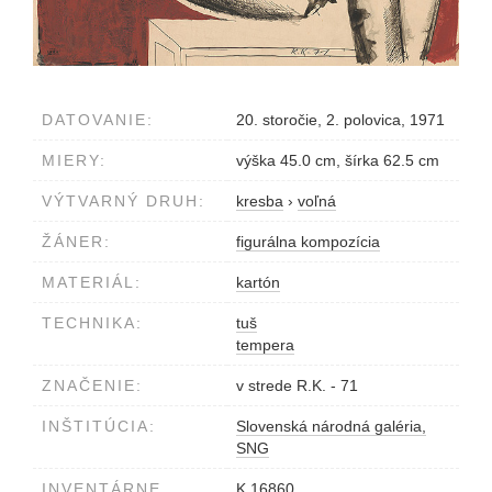
DATOVANIE:
20. storočie, 2. polovica, 1971
MIERY:
výška 45.0 cm, šírka 62.5 cm
VÝTVARNÝ DRUH:
kresba
›
voľná
ŽÁNER:
figurálna kompozícia
MATERIÁL:
kartón
TECHNIKA:
tuš
tempera
ZNAČENIE:
v strede R.K. - 71
INŠTITÚCIA:
Slovenská národná galéria,
SNG
INVENTÁRNE
K 16860