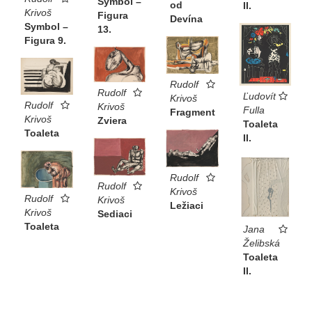
Symbol –
od
II.
Krivoš
Figura
Devína
Symbol –
13.
Figura 9.
Rudolf
Rudolf
Ľudovít
Krivoš
Rudolf
Krivoš
Fulla
Fragment
Krivoš
Zviera
Toaleta
Toaleta
II.
Rudolf
Rudolf
Krivoš
Rudolf
Krivoš
Ležiaci
Krivoš
Sediaci
Toaleta
Jana
Želibská
Toaleta
II.