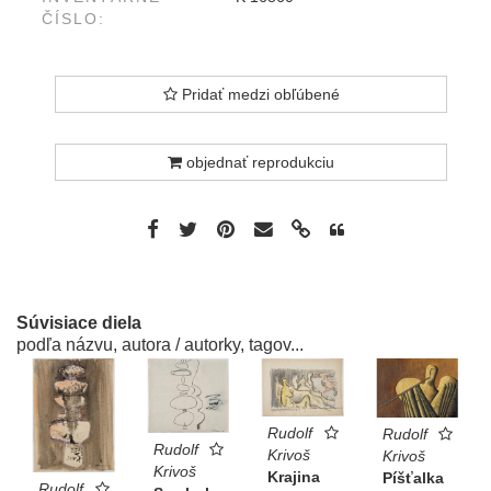
ČÍSLO:
Pridať medzi obľúbené
objednať reprodukciu
Súvisiace diela
podľa názvu, autora / autorky, tagov...
Rudolf
Rudolf
Rudolf
Krivoš
Krivoš
Krivoš
Krajina
Píšťalka
Rudolf