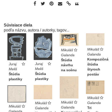
Súvisiace diela
podľa názvu, autora / autorky, tagov...
Mikuláš
Mikuláš
Galanda
Galanda
Kompozičná
Štúdia
Juraj
Juraj
štúdia
návrhu
Meliš
Meliš
štyroch
na scénu
Štúdia
Štúdia
postáv
plastiky
plastiky
Mikuláš
Mikuláš
Galanda
Mikuláš
Mikuláš
Galanda
Tri
Galanda
Galanda