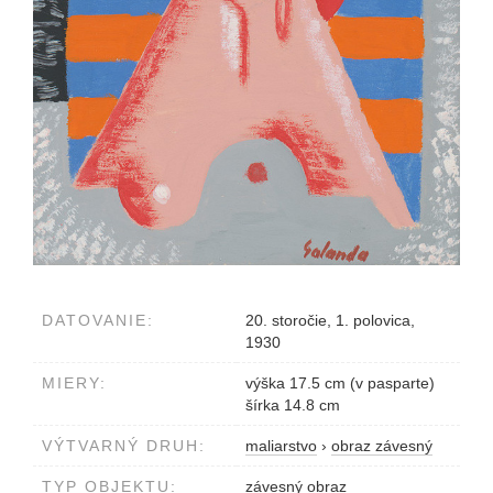
DATOVANIE:
20. storočie, 1. polovica,
1930
MIERY:
výška 17.5 cm (v pasparte)
šírka 14.8 cm
VÝTVARNÝ DRUH:
maliarstvo
›
obraz závesný
TYP OBJEKTU:
závesný obraz