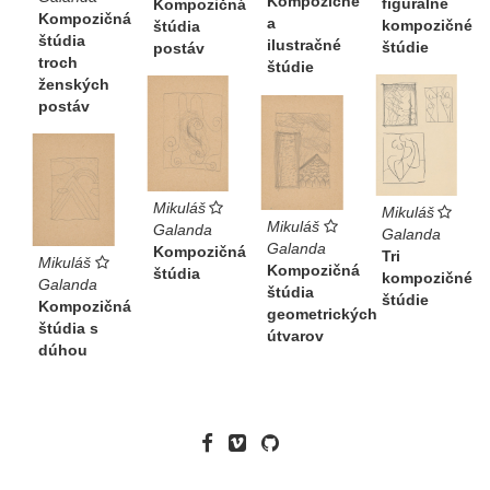
Kompozičné
figurálne
Kompozičná
Kompozičná
a
kompozičné
štúdia
štúdia
ilustračné
štúdie
postáv
troch
štúdie
ženských
postáv
Mikuláš
Mikuláš
Mikuláš
Galanda
Galanda
Galanda
Kompozičná
Tri
Mikuláš
Kompozičná
štúdia
kompozičné
Galanda
štúdia
štúdie
Kompozičná
geometrických
štúdia s
útvarov
dúhou