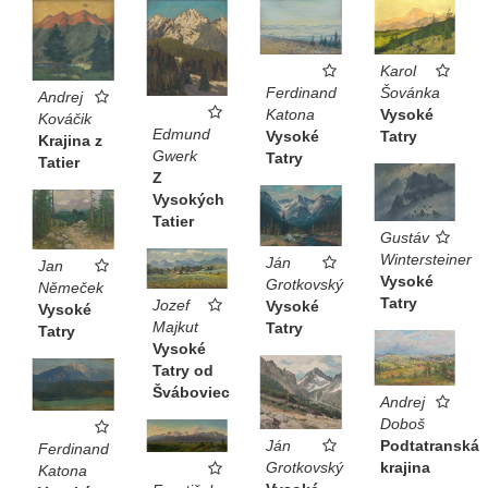
Karol
Šovánka
Ferdinand
Andrej
Vysoké
Katona
Kováčik
Edmund
Tatry
Vysoké
Krajina z
Gwerk
Tatry
Tatier
Z
Vysokých
Tatier
Gustáv
Wintersteiner
Ján
Jan
Vysoké
Grotkovský
Němeček
Tatry
Jozef
Vysoké
Vysoké
Majkut
Tatry
Tatry
Vysoké
Tatry od
Šváboviec
Andrej
Doboš
Podtatranská
Ján
Ferdinand
krajina
Grotkovský
Katona