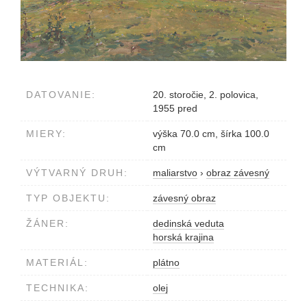
DATOVANIE:
20. storočie, 2. polovica,
1955 pred
MIERY:
výška 70.0 cm, šírka 100.0
cm
VÝTVARNÝ DRUH:
maliarstvo
›
obraz závesný
TYP OBJEKTU:
závesný obraz
ŽÁNER:
dedinská veduta
horská krajina
MATERIÁL:
plátno
TECHNIKA:
olej