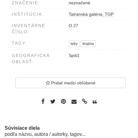
ZNAČENIE:
neznačené
INŠTITÚCIA:
Tatranská galéria, TGP
INVENTÁRNE
O 27
ČÍSLO:
TAGY:
tatry
krajina
GEOGRAFICKÁ
Spiš1
OBLASŤ:
Pridať medzi obľúbené
Súvisiace diela
podľa názvu, autora / autorky, tagov...