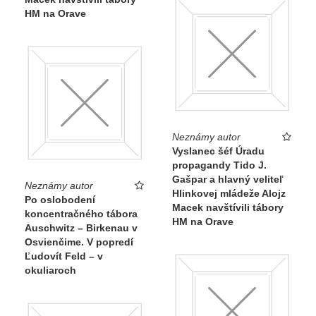
HM na Orave
Neznámy autor
Vyslanec šéf Úradu
propagandy Tido J.
Gašpar a hlavný veliteľ
Neznámy autor
Hlinkovej mládeže Alojz
Po oslobodení
Macek navštívili tábory
koncentračného tábora
HM na Orave
Auschwitz – Birkenau v
Osvienčime. V popredí
Ľudovít Feld – v
okuliaroch