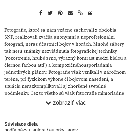
Fotografie, ktoré sa nám vzácne zachovali z obdobia
SNP, realizovali zväčša anonymní a neprofesionálni
fotografi, neraz účastníci bojov v horách. Mnohé zábery
tak nesú známky nezvládnutia fotografickej techniky
(rozostrenie, hrubé zrno, výrazný kontrast medzi bielou a
čiernou farbou atď.) a kompozičnéhousporiadania
jednotlivých plánov. Fotografie však vznikali v náročnom
teréne, pri fyzickom výkone či bojovom nasedení, a
situáciu nerazkomplikovali aj zhoršené svetelné
podmienky. Cez to všetko sú však fotografie mimoriadne
svojím izuálnym svedectvom o odboji Slovákov voči
zobraziť viac
fašistickým silám v krajine. Obsah je tak zásadnejší než
kvalita samotná.
Súvisiace diela
Fotografie, ktoré sa doposiaľ zachovali, možno na
podľa názvu, autora / autorky, tagov...