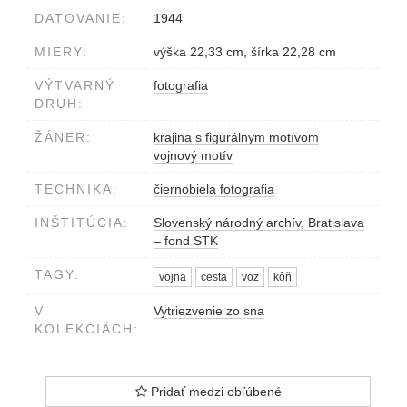
DATOVANIE:
1944
MIERY:
výška 22,33 cm, šírka 22,28 cm
VÝTVARNÝ
fotografia
DRUH:
ŽÁNER:
krajina s figurálnym motívom
vojnový motív
TECHNIKA:
čiernobiela fotografia
INŠTITÚCIA:
Slovenský národný archív, Bratislava
– fond STK
TAGY:
vojna
cesta
voz
kôň
V
Vytriezvenie zo sna
KOLEKCIÁCH:
Pridať medzi obľúbené