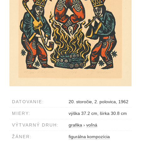
DATOVANIE:
20. storočie, 2. polovica, 1962
MIERY:
výška 37.2 cm, šírka 30.8 cm
VÝTVARNÝ DRUH:
grafika
›
voľná
ŽÁNER:
figurálna kompozícia