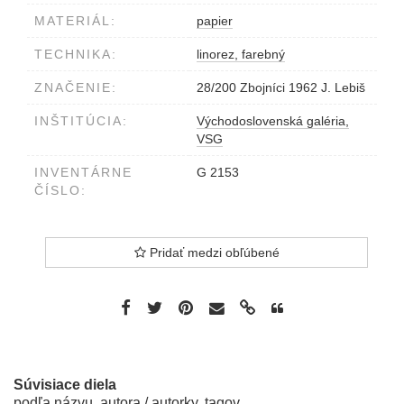
MATERIÁL:
papier
TECHNIKA:
linorez, farebný
ZNAČENIE:
28/200 Zbojníci 1962 J. Lebiš
INŠTITÚCIA:
Východoslovenská galéria,
VSG
INVENTÁRNE
G 2153
ČÍSLO:
Pridať medzi obľúbené
Súvisiace diela
podľa názvu, autora / autorky, tagov...