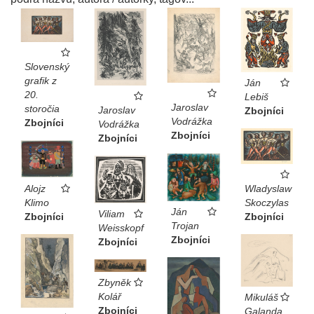
Slovenský
grafik z
Ján
20.
Lebiš
Jaroslav
storočia
Jaroslav
Zbojníci
Vodrážka
Zbojníci
Vodrážka
Zbojníci
Zbojníci
Alojz
Wladyslaw
Klimo
Skoczylas
Ján
Viliam
Zbojníci
Zbojníci
Trojan
Weisskopf
Zbojníci
Zbojníci
Zbyněk
Kolář
Mikuláš
Zbojníci
Galanda