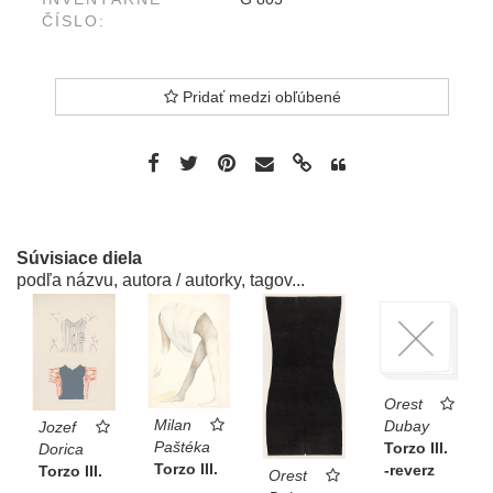
ČÍSLO:
Pridať medzi obľúbené
Súvisiace diela
podľa názvu, autora / autorky, tagov...
Orest
Milan
Dubay
Jozef
Paštéka
Torzo III.
Dorica
Torzo III.
-reverz
Torzo III.
Orest