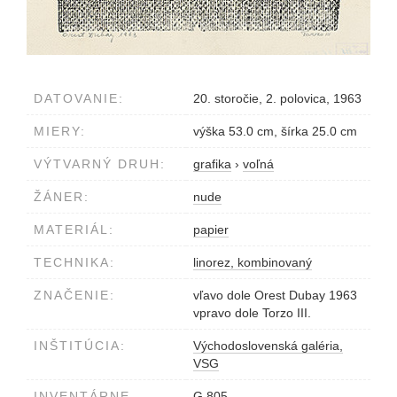
DATOVANIE:
20. storočie, 2. polovica, 1963
MIERY:
výška 53.0 cm, šírka 25.0 cm
VÝTVARNÝ DRUH:
grafika
›
voľná
ŽÁNER:
nude
MATERIÁL:
papier
TECHNIKA:
linorez, kombinovaný
ZNAČENIE:
vľavo dole Orest Dubay 1963
vpravo dole Torzo III.
INŠTITÚCIA:
Východoslovenská galéria,
VSG
INVENTÁRNE
G 805