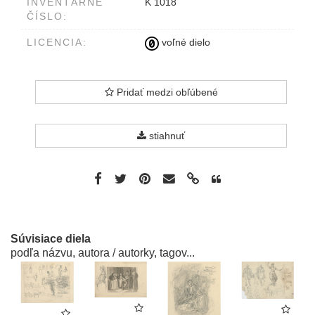
INVENTÁRNE
K 1018
ČÍSLO:
LICENCIA:
voľné dielo
Pridať medzi obľúbené
stiahnuť
Súvisiace diela
podľa názvu, autora / autorky, tagov...