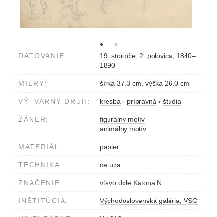
DATOVANIE:
19. storočie, 2. polovica, 1840–
1890
MIERY:
šírka 37.3 cm, výška 26.0 cm
VÝTVARNÝ DRUH:
kresba
›
prípravná
›
štúdia
ŽÁNER:
figurálny motív
animálny motív
MATERIÁL:
papier
TECHNIKA:
ceruza
ZNAČENIE:
vľavo dole Katona N.
INŠTITÚCIA:
Východoslovenská galéria, VSG