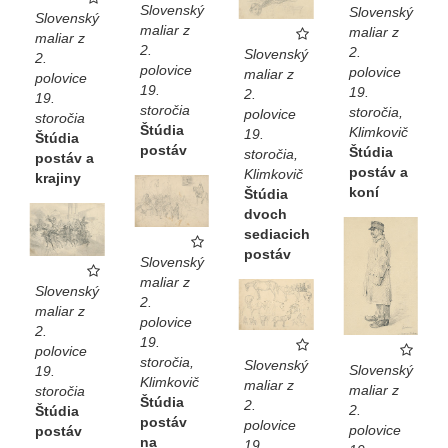
Slovenský
Slovenský
Slovenský
maliar z
maliar z
maliar z
2.
2.
Slovenský
2.
polovice
polovice
maliar z
polovice
19.
19.
2.
19.
storočia
storočia,
polovice
storočia
Štúdia
Klimkovič
19.
Štúdia
postáv
Štúdia
storočia,
postáv a
postáv a
Klimkovič
krajiny
koní
Štúdia
dvoch
sediacich
postáv
Slovenský
maliar z
Slovenský
2.
maliar z
polovice
2.
19.
polovice
storočia,
Slovenský
Slovenský
19.
Klimkovič
maliar z
maliar z
storočia
Štúdia
2.
2.
Štúdia
postáv
polovice
polovice
postáv
na
19.