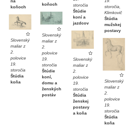
19.
na
koňoch
storočia
storočia,
koňoch
Štúdie
Klimkovič
koní a
Štúdia
jazdcov
mužskej
postavy
Slovenský
Slovenský
maliar z
maliar z
2.
2.
polovice
polovice
19.
Slovenský
19.
storočia
maliar z
storočia
Štúdie
2.
Štúdia
koní,
polovice
Slovenský
koňa
domu a
19.
maliar z
ženských
storočia
2.
postáv
Štúdia
polovice
ženskej
19.
postavy
storočia
a koňa
Štúdia
koňa