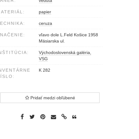
ÁNER:
veduta
ATERIÁL:
papier
ECHNIKA:
ceruza
NAČENIE:
vľavo dole L.Feld Košice 1958
Mäsiarska ul.
NŠTITÚCIA:
Východoslovenská galéria,
VSG
NVENTÁRNE
K 282
ÍSLO:
Pridať medzi obľúbené