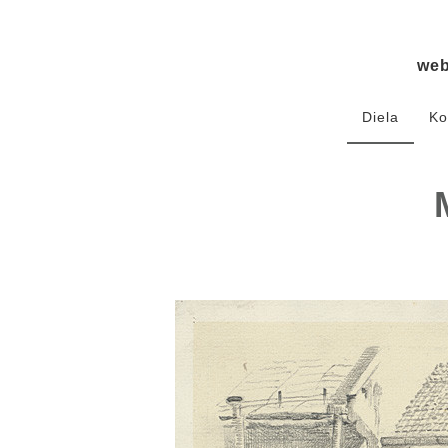
we
Diela
Ko