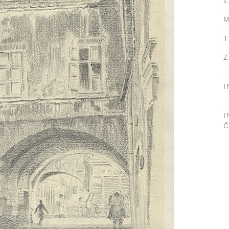
Ž
M
T
Z
I
I
Č