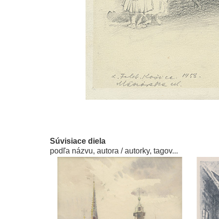
Súvisiace diela
podľa názvu, autora / autorky, tagov...