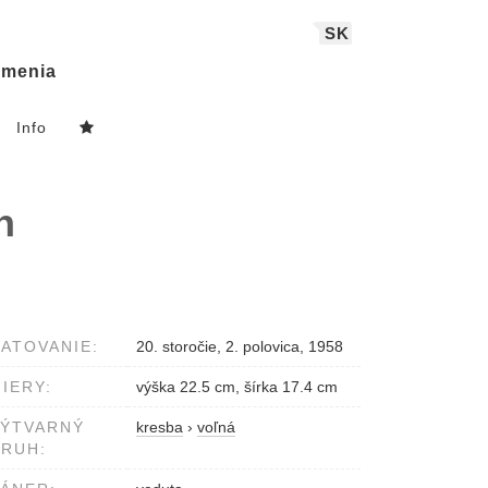
SK
menia
Info
h
ATOVANIE:
20. storočie, 2. polovica, 1958
IERY:
výška 22.5 cm, šírka 17.4 cm
VÝTVARNÝ
kresba
›
voľná
RUH: