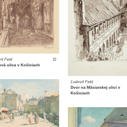
ít Feld
vá ulica v Košiciach
Ľudovít Feld
Dvor na Mäsiarskej ulici v
Košiciach