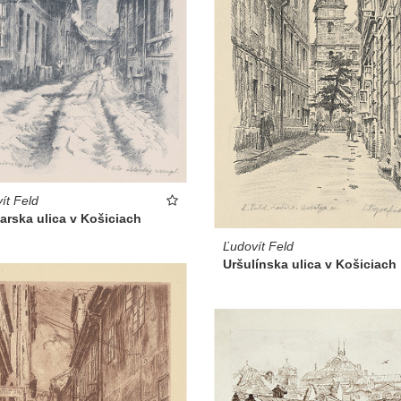
ít Feld
arska ulica v Košiciach
Ľudovít Feld
Uršulínska ulica v Košiciach