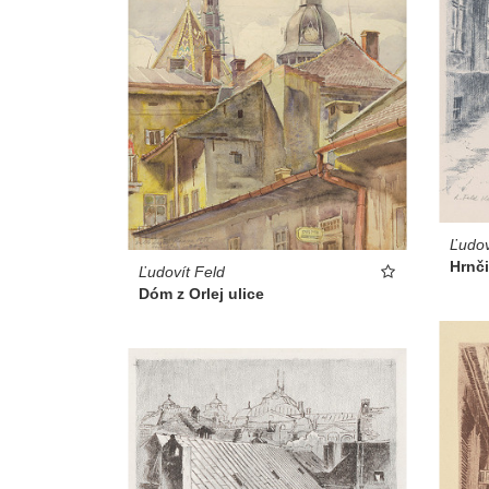
Ľudov
Hrnči
Ľudovít Feld
Dóm z Orlej ulice