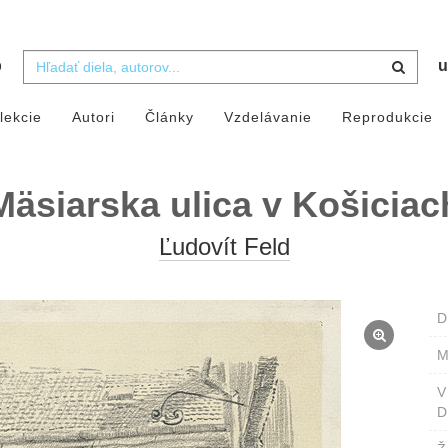
b
u
lekcie
Autori
Články
Vzdelávanie
Reprodukcie
Mäsiarska ulica v Košiciac
Ľudovít Feld
D
M
D