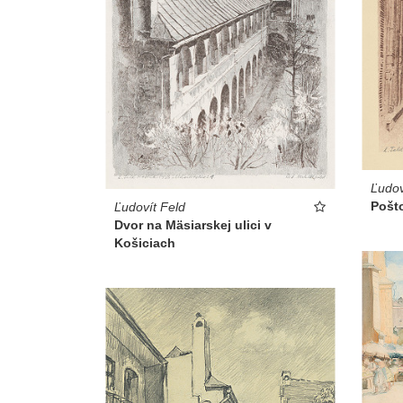
Ľudov
Pošto
Ľudovít Feld
Dvor na Mäsiarskej ulici v
Košiciach