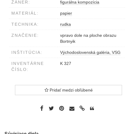
ŽÁNER:
figurálna kompozícia
MATERIÁL:
papier
TECHNIKA:
rudka
ZNAČENIE:
vpravo dole na ploche obrazu
Bortnyik
INŠTITÚCIA:
Východoslovenská galéria, VSG
INVENTÁRNE
K 327
ČÍSLO:
Pridať medzi obľúbené
Súvisiace diela