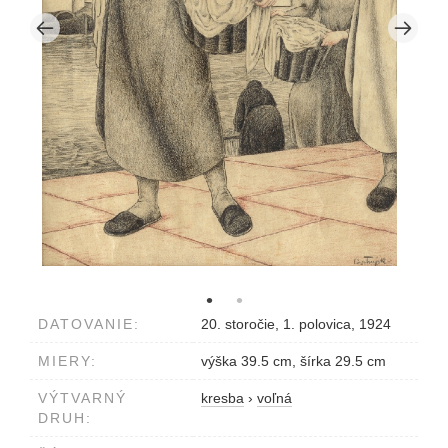
DATOVANIE:
20. storočie, 1. polovica, 1924
MIERY:
výška 39.5 cm, šírka 29.5 cm
VÝTVARNÝ
kresba
›
voľná
DRUH: