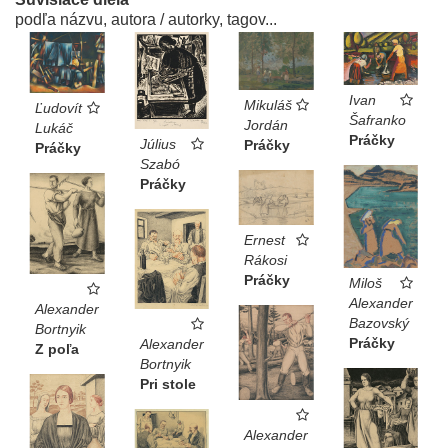
podľa názvu, autora / autorky, tagov...
Ivan
Mikuláš
Ľudovít
Šafranko
Jordán
Lukáč
Práčky
Július
Práčky
Práčky
Szabó
Práčky
Ernest
Rákosi
Práčky
Miloš
Alexander
Alexander
Bazovský
Bortnyik
Práčky
Alexander
Z poľa
Bortnyik
Pri stole
Alexander