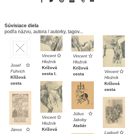
Súvisiace diela
podľa názvu, autora / autorky, tagov...
Vincent
Vincent
Hložník
Hložník
Josef
Krížová
Krížová
Führich
Vincent
cesta I.
cesta
Křížová
Hložník
cesta
Krížová
cesta
Július
Vincent
Jakoby
Hložník
Ateliér
Krížová
János
Ľudovít