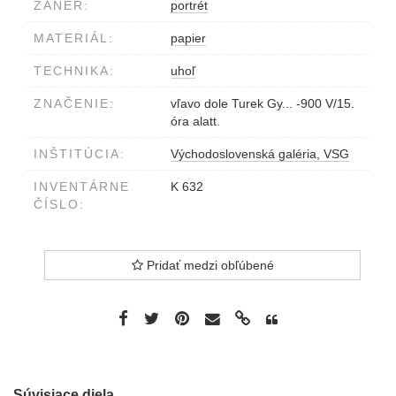
ŽÁNER:
portrét
MATERIÁL:
papier
TECHNIKA:
uhoľ
ZNAČENIE:
vľavo dole Turek Gy... -900 V/15.
óra alatt.
INŠTITÚCIA:
Východoslovenská galéria, VSG
INVENTÁRNE
K 632
ČÍSLO:
Pridať medzi obľúbené
Súvisiace diela