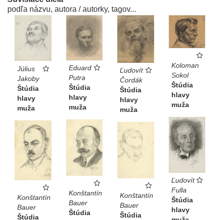
podľa názvu, autora / autorky, tagov...
Koloman
Eduard
Július
Ľudovít
Sokol
Putra
Jakoby
Čordák
Štúdia
Štúdia
Štúdia
Štúdia
hlavy
hlavy
hlavy
hlavy
muža
muža
muža
muža
Ľudovít
Fulla
Konštantín
Konštantín
Konštantín
Štúdia
Bauer
Bauer
Bauer
hlavy
Štúdia
Štúdia
Štúdia
muža