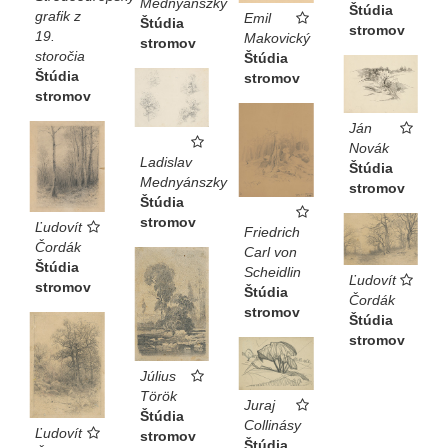
Mednyánszky
Štúdia
grafik z
Emil
Štúdia
stromov
19.
Makovický
stromov
storočia
Štúdia
Štúdia
stromov
stromov
Ján
Novák
Ladislav
Štúdia
Mednyánszky
stromov
Štúdia
stromov
Ľudovít
Friedrich
Čordák
Carl von
Štúdia
Scheidlin
Ľudovít
stromov
Štúdia
Čordák
stromov
Štúdia
stromov
Július
Török
Juraj
Štúdia
Collinásy
Ľudovít
stromov
Štúdia