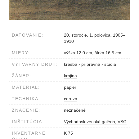
DATOVANIE:
20. storočie, 1. polovica, 1905–
1910
MIERY:
výška 12.0 cm, šírka 16.5 cm
VÝTVARNÝ DRUH:
kresba
›
prípravná
›
štúdia
ŽÁNER:
krajina
MATERIÁL:
papier
TECHNIKA:
ceruza
ZNAČENIE:
neznačené
INŠTITÚCIA:
Východoslovenská galéria, VSG
INVENTÁRNE
K 75