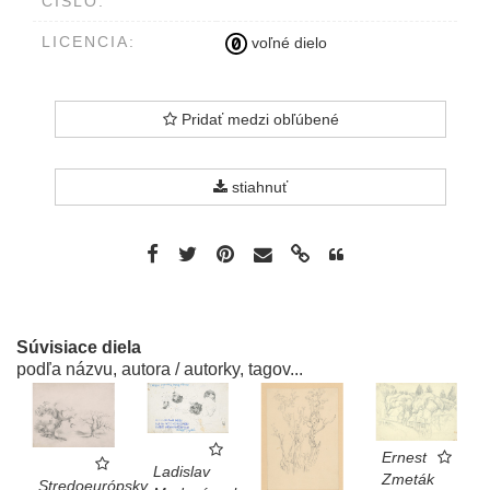
ČÍSLO:
LICENCIA:
voľné dielo
Pridať medzi obľúbené
stiahnuť
Súvisiace diela
podľa názvu, autora / autorky, tagov...
Ernest
Ladislav
Zmeták
Stredoeurópsky