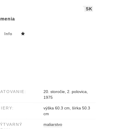
SK
menia
Info
ATOVANIE:
20. storočie, 2. polovica,
1975
IERY:
výška 60.3 cm, šírka 50.3
cm
VÝTVARNÝ
maliarstvo