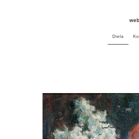
we
Diela
Ko