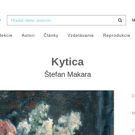
b
u
lekcie
Autori
Články
Vzdelávanie
Reprodukcie
Kytica
Štefan Makara
D
M