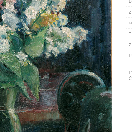
D
Ž
M
T
Z
I
I
Č