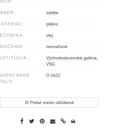
RUH:
ÁNER:
zátišie
ATERIÁL:
plátno
ECHNIKA:
olej
NAČENIE:
neznačené
NŠTITÚCIA:
Východoslovenská galéria,
VSG
NVENTÁRNE
O 1622
ÍSLO:
Pridať medzi obľúbené