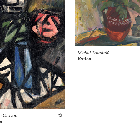
Michal Trembáč
Kytica
n Oravec
a