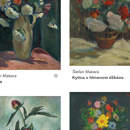
Štefan Makara
n Makara
Kytica v hlinenom džbáne
a