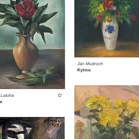
Ján Mudroch
Kytica
 Laluha
a