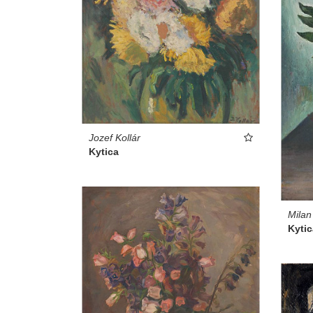
Jozef Kollár
Kytica
Milan
Kytic