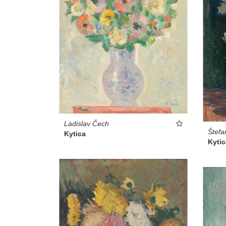
Ladislav Čech
Štefa
Kytica
Kytic