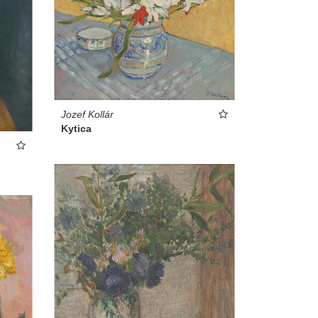
Jozef Kollár
Kytica