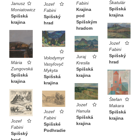
Škatulár
Fabini
Janusz
Jozef
Spišská
Krajina
Moniatowicz
Fabini
krajina
pod
Spišská
Spišský
Spišským
krajina
hrad
hradom
Jozef
Fabini
Spišský
Juraj
Volodymyr
hrad
Mária
Kresila
Vasyľovyč
Zungovská
Spišská
Mykyta
Spišská
krajina
Spišská
krajina
krajina
Štefan
Jozef
Makara
Hanula
Jozef
Spišská
Spišská
Fabini
krajina
Jozef
krajina
Spišské
Fabini
Podhradie
Spišský
hrad