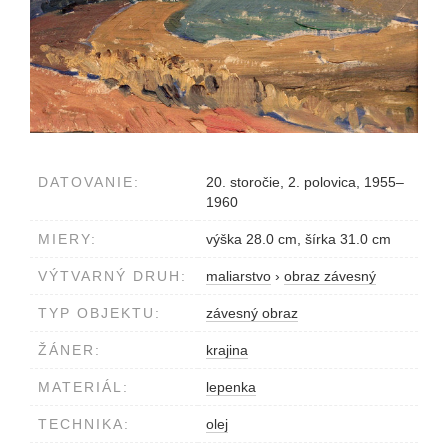
DATOVANIE:
20. storočie, 2. polovica, 1955–
1960
MIERY:
výška 28.0 cm, šírka 31.0 cm
VÝTVARNÝ DRUH:
maliarstvo
›
obraz závesný
TYP OBJEKTU:
závesný obraz
ŽÁNER:
krajina
MATERIÁL:
lepenka
TECHNIKA:
olej