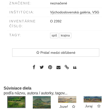
ZNAČENIE:
neznačené
INŠTITÚCIA:
Východoslovenská galéria, VSG
INVENTÁRNE
O 2392
ČÍSLO:
TAGY:
spiš
krajina
Pridať medzi obľúbené
Súvisiace diela
podľa názvu, autora / autorky, tagov...
Juraj
Jozef