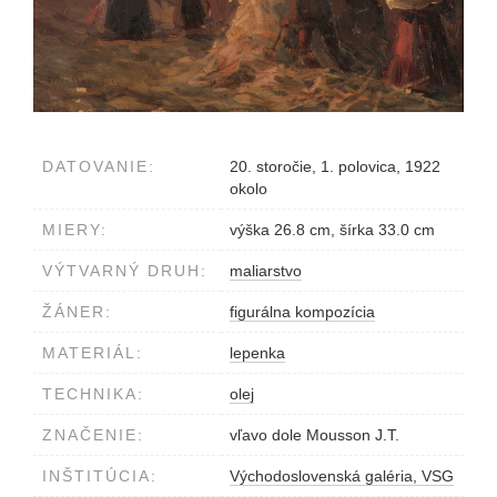
DATOVANIE:
20. storočie, 1. polovica, 1922
okolo
MIERY:
výška 26.8 cm, šírka 33.0 cm
VÝTVARNÝ DRUH:
maliarstvo
ŽÁNER:
figurálna kompozícia
MATERIÁL:
lepenka
TECHNIKA:
olej
ZNAČENIE:
vľavo dole Mousson J.T.
INŠTITÚCIA:
Východoslovenská galéria, VSG