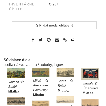
INVENTÁRNE
O 257
ČÍSLO:
Pridať medzi obľúbené
Súvisiace diela
podľa názvu, autora / autorky, tagov...
Miloš
Jozef
Vojtech
Jarmila
Alexander
Baláž
Stašík
Čihánková
Bazovský
Mlatba
Mlatba
Mlatba
Mlatba