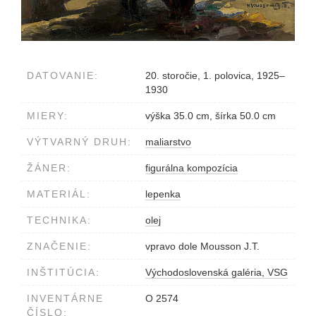
DATOVANIE:
20. storočie, 1. polovica, 1925–
1930
MIERY:
výška 35.0 cm, šírka 50.0 cm
VÝTVARNÝ DRUH:
maliarstvo
ŽÁNER:
figurálna kompozícia
MATERIÁL:
lepenka
TECHNIKA:
olej
ZNAČENIE:
vpravo dole Mousson J.T.
INŠTITÚCIA:
Východoslovenská galéria, VSG
INVENTÁRNE
O 2574
ČÍSLO: