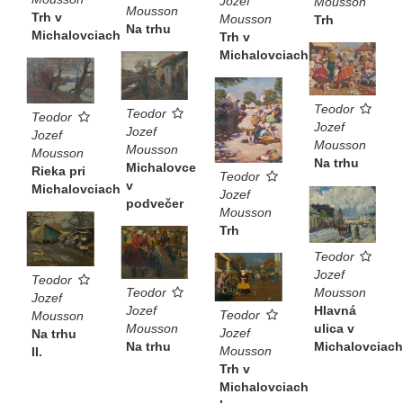
Jozef
Mousson
Mousson
Trh v
Mousson
Trh
Na trhu
Michalovciach
Trh v
Michalovciach
Teodor
Teodor
Teodor
Jozef
Jozef
Jozef
Mousson
Mousson
Mousson
Na trhu
Michalovce
Rieka pri
Teodor
v
Michalovciach
Jozef
podvečer
Mousson
Trh
Teodor
Jozef
Teodor
Teodor
Mousson
Jozef
Jozef
Hlavná
Teodor
Mousson
Mousson
ulica v
Jozef
Na trhu
Na trhu
Michalovciach
Mousson
II.
Trh v
Michalovciach