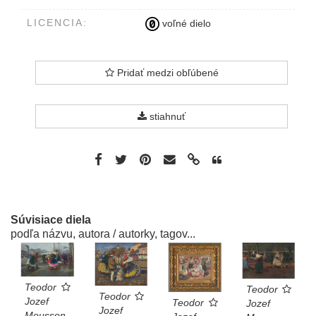
LICENCIA:
voľné dielo
Pridať medzi obľúbené
stiahnuť
Súvisiace diela
podľa názvu, autora / autorky, tagov...
Teodor
Teodor
Teodor
Jozef
Teodor
Jozef
Jozef
Mousson