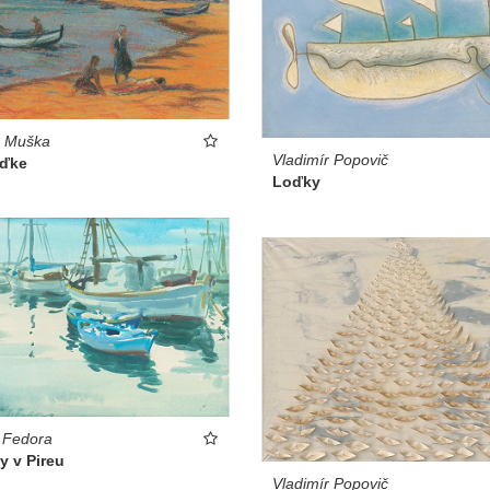
s Muška
Vladimír Popovič
oďke
Loďky
 Fedora
y v Pireu
Vladimír Popovič