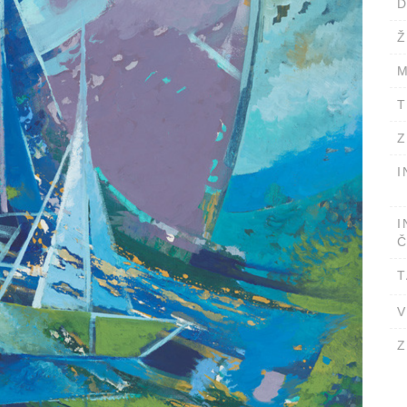
D
Ž
M
T
Z
I
I
Č
T
V
Z