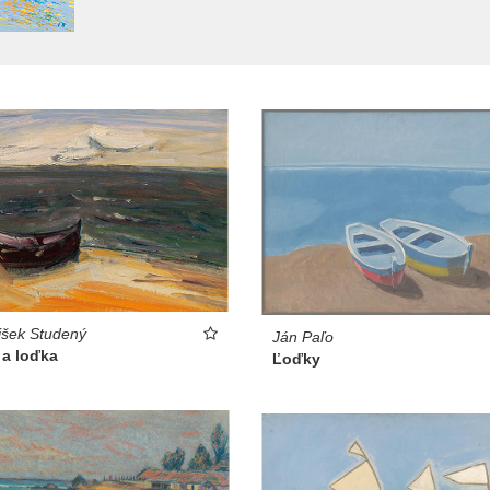
išek Studený
Ján Paľo
 a loďka
Ľoďky