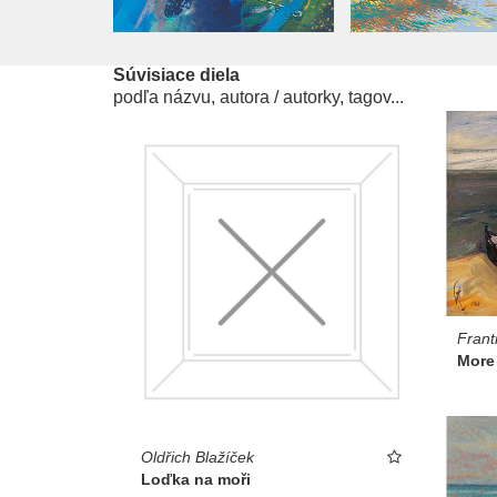
Súvisiace diela
podľa názvu, autora / autorky, tagov...
Frant
More
Oldřich Blažíček
Loďka na moři