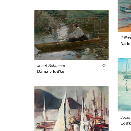
Júliu
Na l
Josef Schusser
Dáma v loďke
Jozef
Loďk