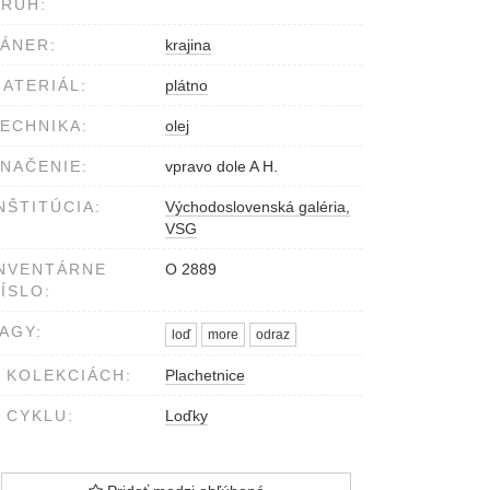
RUH:
ÁNER:
krajina
ATERIÁL:
plátno
ECHNIKA:
olej
NAČENIE:
vpravo dole A H.
NŠTITÚCIA:
Východoslovenská galéria,
VSG
NVENTÁRNE
O 2889
ÍSLO:
AGY:
loď
more
odraz
 KOLEKCIÁCH:
Plachetnice
 CYKLU:
Loďky