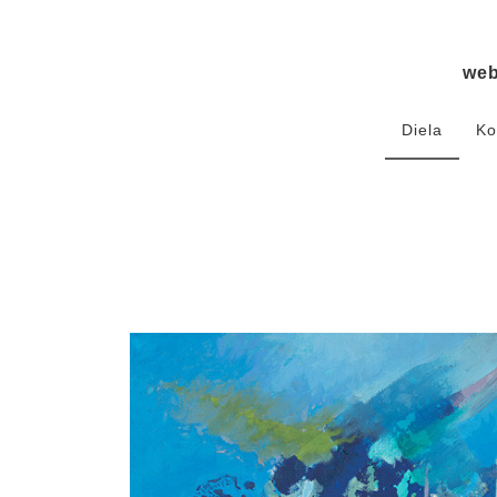
we
Diela
Ko