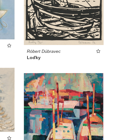
Róbert Dúbravec
Loďky