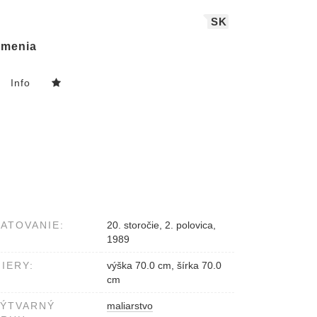
SK
menia
Info
ATOVANIE:
20. storočie, 2. polovica,
1989
IERY:
výška 70.0 cm, šírka 70.0
cm
VÝTVARNÝ
maliarstvo