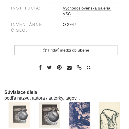
INŠTITÚCIA:
Východoslovenská galéria,
VSG
INVENTÁRNE
O 2947
ČÍSLO:
Pridať medzi obľúbené
Súvisiace diela
podľa názvu, autora / autorky, tagov...