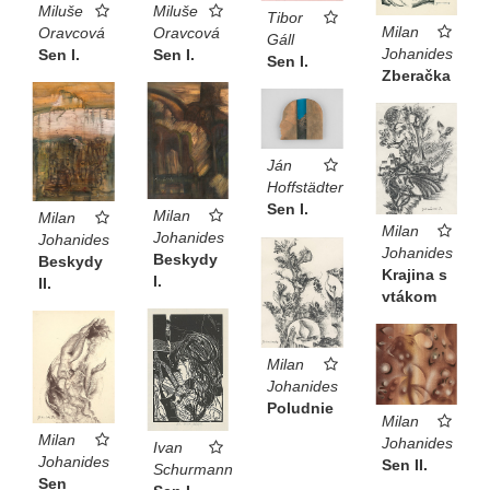
Miluše
Miluše
Tibor
Milan
Oravcová
Oravcová
Gáll
Johanides
Sen I.
Sen I.
Sen I.
Zberačka
Ján
Hoffstädter
Sen I.
Milan
Milan
Milan
Johanides
Johanides
Johanides
Beskydy
Beskydy
Krajina s
I.
II.
vtákom
Milan
Johanides
Poludnie
Milan
Milan
Johanides
Ivan
Johanides
Sen II.
Schurmann
Sen