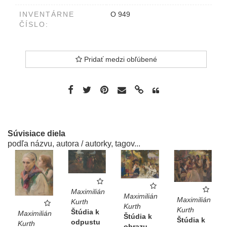
INVENTÁRNE
O 949
ČÍSLO:
Pridať medzi obľúbené
Súvisiace diela
podľa názvu, autora / autorky, tagov...
Maximilián
Maximilián
Maximilián
Kurth
Kurth
Kurth
Štúdia k
Maximilián
Štúdia k
Štúdia k
odpustu
Kurth
obrazu