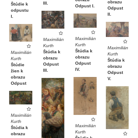
obrazu
III.
Štúdie k
Odpust I.
Odpust
odpustu
II.
I.
Maximilián
Maximilián
Kurth
Kurth
Maximilián
Štúdia k
Štúdia k
Maximilián
Kurth
obrazu
obrazu
Kurth
Štúdia k
Odpust
Odpust
Štúdie
obrazu
IV.
III.
žien k
Odpust
obrazu
V.
Odpust
Maximilián
Kurth
Maximilián
Štúdia k
Kurth
obrazu