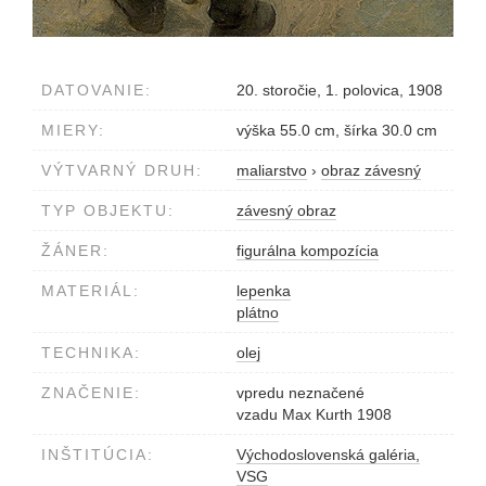
DATOVANIE:
20. storočie, 1. polovica, 1908
MIERY:
výška 55.0 cm, šírka 30.0 cm
VÝTVARNÝ DRUH:
maliarstvo
›
obraz závesný
TYP OBJEKTU:
závesný obraz
ŽÁNER:
figurálna kompozícia
MATERIÁL:
lepenka
plátno
TECHNIKA:
olej
ZNAČENIE:
vpredu neznačené
vzadu Max Kurth 1908
INŠTITÚCIA:
Východoslovenská galéria,
VSG