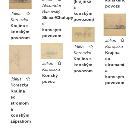
konského
(krajinka
Alexander
povozu
s
Bazovský
konským
Július
Skicár/Chalupy
povozom)
Koreszka
s
Krajina s
konským
konským
povozom
povozom
Július
Koreszka
Július
Krajina
Koreszka
so
Krajina s
Július
stromami
konským
Koreszka
a
povozom
Konský
konským
Július
povoz
povozom
Koreszka
Krajina
so
stromom
a
konským
záprahom