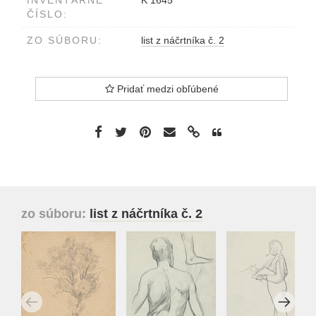
ČÍSLO:
ZO SÚBORU:
list z náčrtníka č. 2
Pridať medzi obľúbené
zo súboru:
list z náčrtníka č. 2