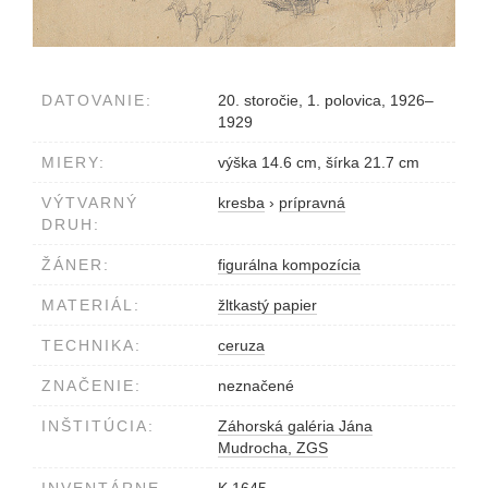
DATOVANIE:
20. storočie, 1. polovica, 1926–
1929
MIERY:
výška 14.6 cm, šírka 21.7 cm
VÝTVARNÝ
kresba
›
prípravná
DRUH:
ŽÁNER:
figurálna kompozícia
MATERIÁL:
žltkastý papier
TECHNIKA:
ceruza
ZNAČENIE:
neznačené
INŠTITÚCIA:
Záhorská galéria Jána
Mudrocha, ZGS
INVENTÁRNE
K 1645