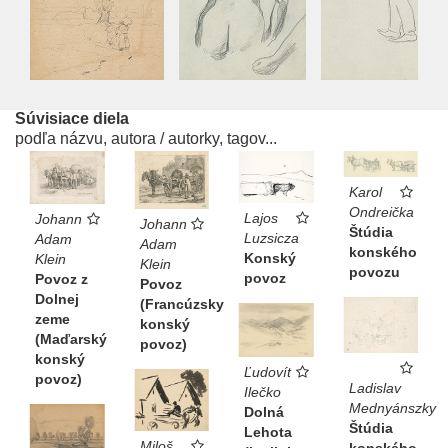
Súvisiace diela
podľa názvu, autora / autorky, tagov...
Karol
Ondreička
Lajos
Johann
Johann
Štúdia
Luzsicza
Adam
Adam
konského
Konský
Klein
Klein
povozu
povoz
Povoz z
Povoz
Dolnej
(Francúzsky
zeme
konský
(Maďarský
povoz)
konský
Ľudovít
povoz)
Ladislav
Ilečko
Mednyánszky
Dolná
Štúdia
Lehota
Miloš