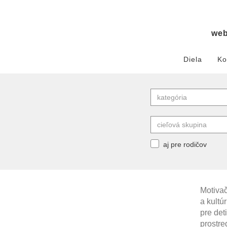
we
Diela
Ko
aj pre rodičov
Motivač
a kultú
pre det
prostred