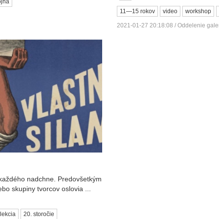
ojna
11—15 rokov
video
workshop
2021-01-27 20:18:08 / Oddelenie gal
e každého nadchne. Predovšetkým
o skupiny tvorcov oslovia ...
lekcia
20. storočie