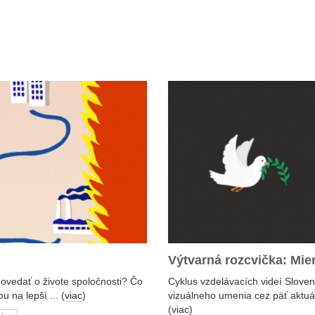
Výtvarná rozcvička: Mier
povedať o živote spoločnosti? Čo
Cyklus vzdelávacích videí Sloven
u na lepší ... (
viac
)
vizuálneho umenia cez päť aktuá
(
viac
)