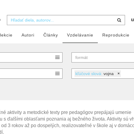
b
u
lekcie
Autori
Články
Vzdelávanie
Reprodukcie
kľúčové slová:
vojna
×
né aktivity a metodické texty pre pedagógov prepájajú umenie
ru s ďalšími oblasťami poznania aj bežného života. Aktivity sú 
i od 3 rokov až po dospelých, realizovateľné v škole aj v domá
í.