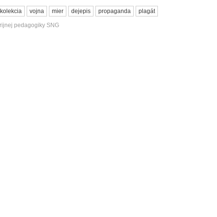
kolekcia
vojna
mier
dejepis
propaganda
plagát
erijnej pedagogiky SNG