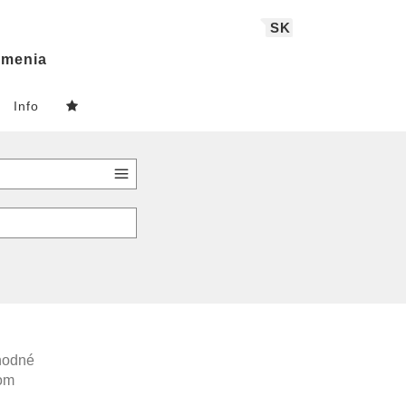
SK
menia
Info
vhodné
com