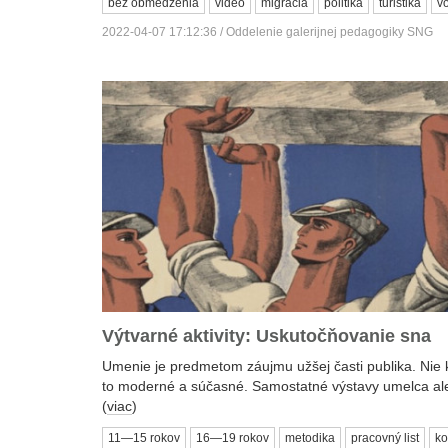
bez obmedzenia
video
migrácia
politika
turistika
v
2022-04-07 17:12:36 / Oddelenie galerijnej pedagogiky SNG
Výtvarné aktivity: Uskutočňovanie sna
Umenie je predmetom záujmu užšej časti publika. Ni
to moderné a súčasné. Samostatné výstavy umelca aleb
(
viac
)
11—15 rokov
16—19 rokov
metodika
pracovný list
ko