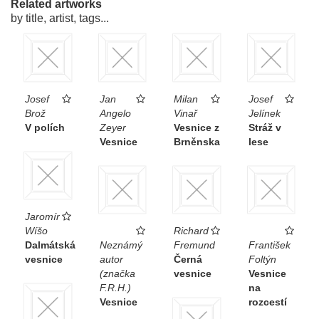
Related artworks
by title, artist, tags...
Josef
Jan
Milan
Josef
Brož
Angelo
Vinař
Jelínek
V polích
Zeyer
Vesnice z
Stráž v
Vesnice
Brněnska
lese
Jaromír
Wíšo
Richard
Dalmátská
Neznámý
Fremund
František
vesnice
autor
Černá
Foltýn
(značka
vesnice
Vesnice
F.R.H.)
na
Vesnice
rozcestí