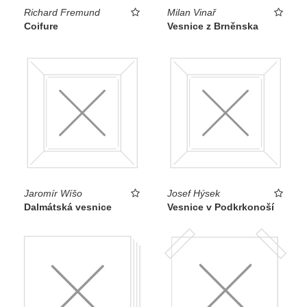
Richard Fremund
Milan Vinař
Coifure
Vesnice z Brněnska
Jaromír Wíšo
Josef Hýsek
Dalmátská vesnice
Vesnice v Podkrkonoší