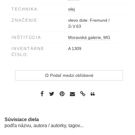
TECHNIKA:
olej
ZNAČENIE:
vlevo dole: Fremund /
2i.V.63
INŠTITÚCIA:
Moravská galerie, MG
INVENTÁRNE
A 1309
ČÍSLO:
Pridať medzi obľúbené
Súvisiace diela
podľa názvu, autora / autorky, tagov...