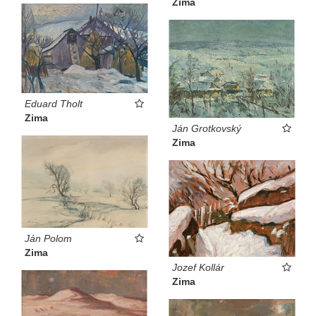
Zima
Eduard Tholt
Zima
Ján Grotkovský
Zima
Ján Polom
Zima
Jozef Kollár
Zima