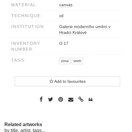
MATERIAL:
canvas
TECHNIQUE:
oil
INSTITUTION:
Galerie moderního umění v
Hradci Králové
INVENTORY
O 17
NUMBER:
TAGS:
zima
sneh
Add to favourites
Related artworks
by title, artist, tags...