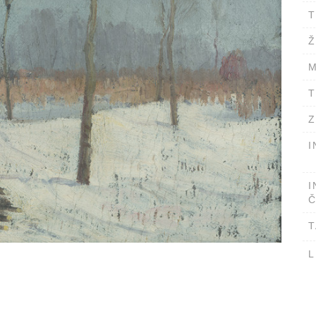
T
Ž
M
T
Z
I
I
Č
T
L