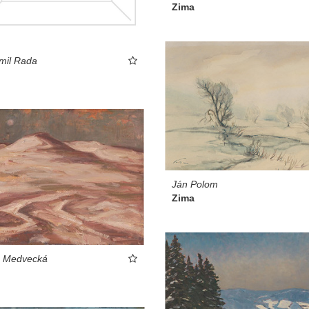
Zima
imil Rada
Ján Polom
Zima
a Medvecká