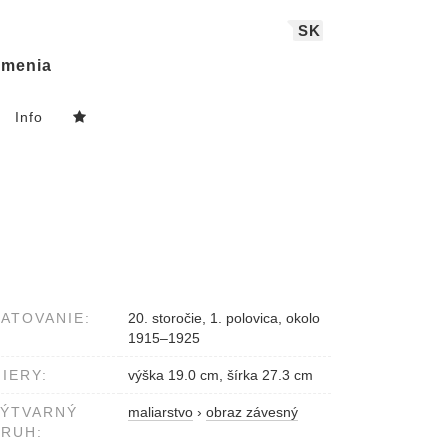
SK
menia
Info
ATOVANIE:
20. storočie, 1. polovica, okolo
1915–1925
IERY:
výška 19.0 cm, šírka 27.3 cm
VÝTVARNÝ
maliarstvo
›
obraz závesný
RUH: