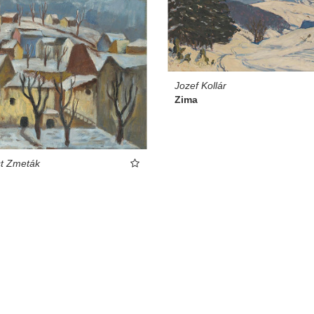
Jozef Kollár
Zima
t Zmeták