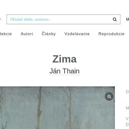
b
u
lekcie
Autori
Články
Vzdelávanie
Reprodukcie
Zima
Ján Thain
D
M
D