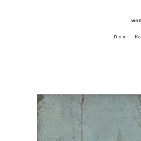
we
Diela
Ko