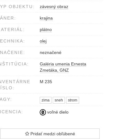
YP OBJEKTU:
závesný obraz
ÁNER:
krajina
ATERIÁL:
plátno
ECHNIKA:
olej
NAČENIE:
neznačené
NŠTITÚCIA:
Galéria umenia Ernesta
Zmetáka, GNZ
NVENTÁRNE
M 235
ÍSLO:
AGY:
zima
sneh
strom
ICENCIA:
voľné dielo
Pridať medzi obľúbené