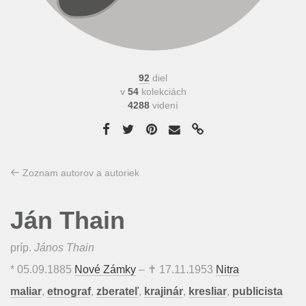
92
diel
v
54
kolekciách
4288
videní
Zoznam autorov a autoriek
Ján Thain
príp.
János Thain
*
05.09.1885
Nové Zámky
– ✝
17.11.1953
Nitra
maliar
,
etnograf
,
zberateľ
,
krajinár
,
kresliar
,
publicista