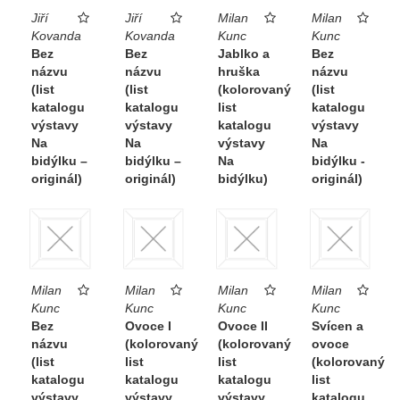
Jiří
Jiří
Milan
Milan
Kovanda
Kovanda
Kunc
Kunc
Bez
Bez
Jablko a
Bez
názvu
názvu
hruška
názvu
(list
(list
(kolorovaný
(list
katalogu
katalogu
list
katalogu
výstavy
výstavy
katalogu
výstavy
Na
Na
výstavy
Na
bidýlku –
bidýlku –
Na
bidýlku -
originál)
originál)
bidýlku)
originál)
Milan
Milan
Milan
Milan
Kunc
Kunc
Kunc
Kunc
Bez
Ovoce I
Ovoce II
Svícen a
názvu
(kolorovaný
(kolorovaný
ovoce
(list
list
list
(kolorovaný
katalogu
katalogu
katalogu
list
výstavy
výstavy
výstavy
katalogu