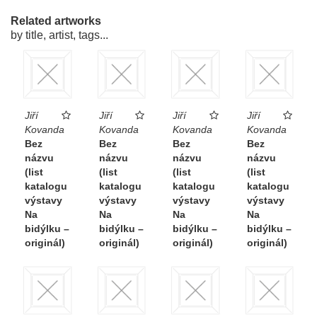
Related artworks
by title, artist, tags...
Jiří
Jiří
Jiří
Jiří
Kovanda
Kovanda
Kovanda
Kovanda
Bez
Bez
Bez
Bez
názvu
názvu
názvu
názvu
(list
(list
(list
(list
katalogu
katalogu
katalogu
katalogu
výstavy
výstavy
výstavy
výstavy
Na
Na
Na
Na
bidýlku –
bidýlku –
bidýlku –
bidýlku –
originál)
originál)
originál)
originál)