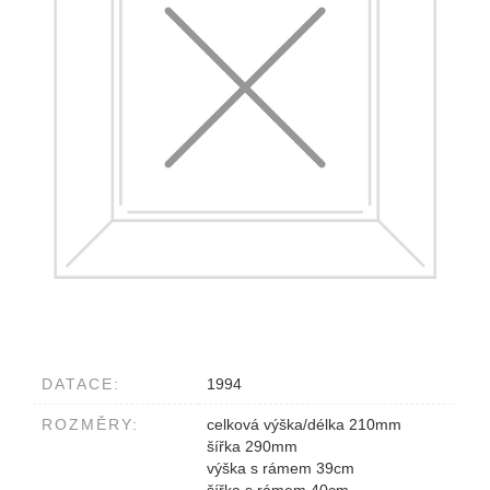
DATACE:
1994
ROZMĚRY:
celková výška/délka 210mm
šířka 290mm
výška s rámem 39cm