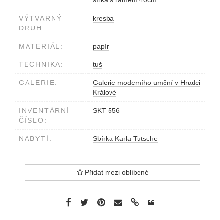
šířka s rámem 40cm
VÝTVARNÝ
kresba
DRUH:
MATERIÁL:
papír
TECHNIKA:
tuš
GALERIE:
Galerie moderního umění v Hradci
Králové
INVENTÁRNÍ
SKT 556
ČÍSLO:
NABYTÍ:
Sbírka Karla Tutsche
Přidat mezi oblíbené