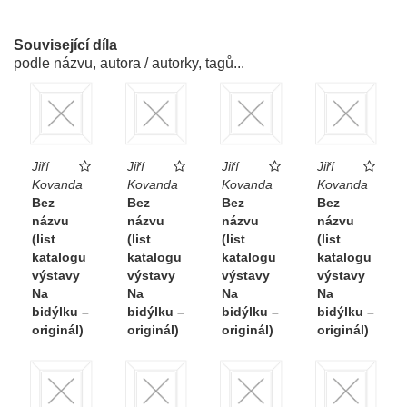
Související díla
podle názvu, autora / autorky, tagů...
Jiří
Jiří
Jiří
Jiří
Kovanda
Kovanda
Kovanda
Kovanda
Bez
Bez
Bez
Bez
názvu
názvu
názvu
názvu
(list
(list
(list
(list
katalogu
katalogu
katalogu
katalogu
výstavy
výstavy
výstavy
výstavy
Na
Na
Na
Na
bidýlku –
bidýlku –
bidýlku –
bidýlku –
originál)
originál)
originál)
originál)