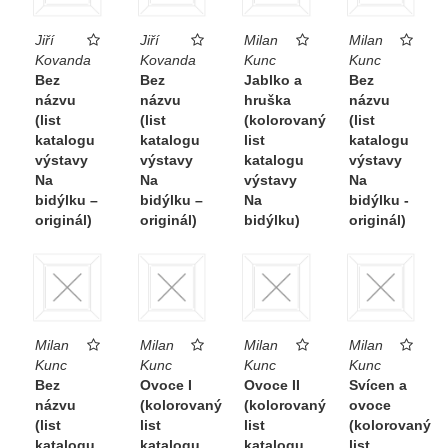
Jiří
Jiří
Milan
Milan
Kovanda
Kovanda
Kunc
Kunc
Bez
Bez
Jablko a
Bez
názvu
názvu
hruška
názvu
(list
(list
(kolorovaný
(list
katalogu
katalogu
list
katalogu
výstavy
výstavy
katalogu
výstavy
Na
Na
výstavy
Na
bidýlku –
bidýlku –
Na
bidýlku -
originál)
originál)
bidýlku)
originál)
Milan
Milan
Milan
Milan
Kunc
Kunc
Kunc
Kunc
Bez
Ovoce I
Ovoce II
Svícen a
názvu
(kolorovaný
(kolorovaný
ovoce
(list
list
list
(kolorovaný
katalogu
katalogu
katalogu
list