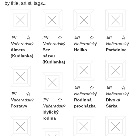
by title, artist, tags...
Jiří
Jiří
Jiří
Jiří
Načeradský
Načeradský
Načeradský
Načeradský
Almera
Bez
Heliko
Parádnice
(Kudlanka)
názvu
(Kudlanka)
Jiří
Jiří
Jiří
Načeradský
Načeradský
Načeradský
Jiří
Rodinná
Divoká
Postavy
Načeradský
procházka
Šárka
Idylický
rodina