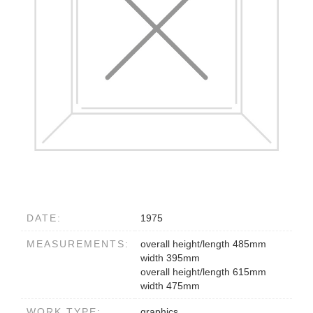
DATE:
1975
MEASUREMENTS:
overall height/length 485mm
width 395mm
overall height/length 615mm
width 475mm
WORK TYPE:
graphics