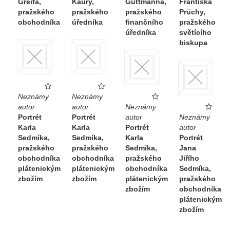
Greifa,
Kaury,
Guttmanna,
Františka
pražského
pražského
pražského
Průchy,
obchodníka
úředníka
finančního
pražského
úředníka
světícího
biskupa
Neznámy
Neznámy
autor
autor
Neznámy
Portrét
Portrét
autor
Neznámy
Karla
Karla
Portrét
autor
Sedmíka,
Sedmíka,
Karla
Portrét
pražského
pražského
Sedmíka,
Jana
obchodníka
obchodníka
pražského
Jiřího
plátenickým
plátenickým
obchodníka
Sedmíka,
zbožím
zbožím
plátenickým
pražského
zbožím
obchodníka
plátenickým
zbožím