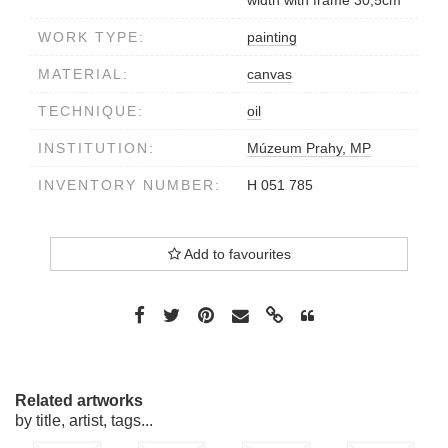
width with frame 30,5cm
WORK TYPE:
painting
MATERIAL:
canvas
TECHNIQUE:
oil
INSTITUTION:
Múzeum Prahy, MP
INVENTORY NUMBER:
H 051 785
Add to favourites
Related artworks
by title, artist, tags...