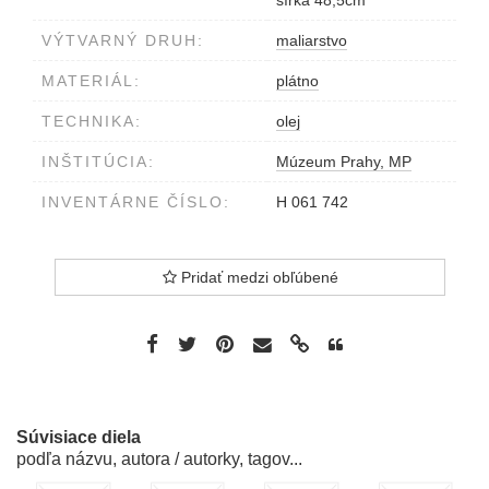
šírka 48,5cm
VÝTVARNÝ DRUH:
maliarstvo
MATERIÁL:
plátno
TECHNIKA:
olej
INŠTITÚCIA:
Múzeum Prahy, MP
INVENTÁRNE ČÍSLO:
H 061 742
Pridať medzi obľúbené
Súvisiace diela
podľa názvu, autora / autorky, tagov...