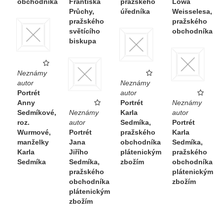
obchodníka
Františka
pražského
Löwa
Průchy,
úředníka
Weisselesa,
pražského
pražského
světícího
obchodníka
biskupa
Neznámy
autor
Neznámy
Portrét
autor
Anny
Portrét
Neznámy
Sedmíkové,
Neznámy
Karla
autor
roz.
autor
Sedmíka,
Portrét
Wurmové,
Portrét
pražského
Karla
manželky
Jana
obchodníka
Sedmíka,
Karla
Jiřího
plátenickým
pražského
Sedmíka
Sedmíka,
zbožím
obchodníka
pražského
plátenickým
obchodníka
zbožím
plátenickým
zbožím