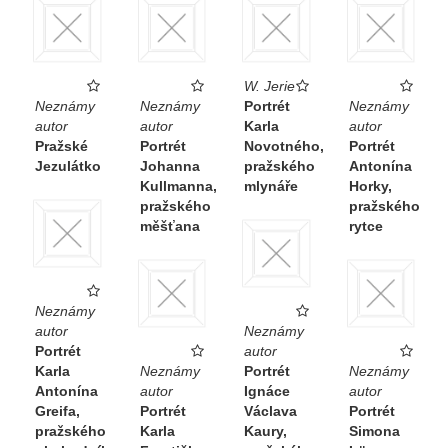
W. Jerie
Neznámy
Neznámy
Portrét
Neznámy
autor
autor
Karla
autor
Pražské
Portrét
Novotného,
Portrét
Jezulátko
Johanna
pražského
Antonína
Kullmanna,
mlynáře
Horky,
pražského
pražského
měšťana
rytce
Neznámy
autor
Neznámy
Portrét
autor
Karla
Neznámy
Portrét
Neznámy
Antonína
autor
Ignáce
autor
Greifa,
Portrét
Václava
Portrét
pražského
Karla
Kaury,
Simona