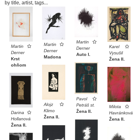
by title, artist, tags...
Martin
Martin
Martin
Karel
Derner
Derner
Derner
Vysušil
Auto I.
Madona
Krst
Žena II.
ohňom
Pavol
Alojz
Petráš st.
Milota
Klimo
Žena II.
Darina
Havránková
Žena II.
Hollanová
Žena II.
Žena II.