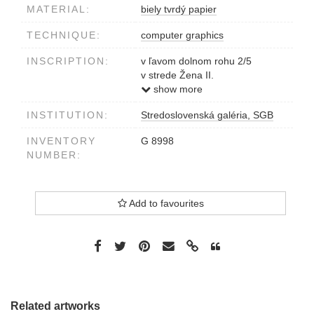
MATERIAL:
biely tvrdý papier
TECHNIQUE:
computer graphics
INSCRIPTION:
v ľavom dolnom rohu 2/5
v strede Žena II.
v ďaľšom rohu Martin Derner
show more
2002
INSTITUTION:
Stredoslovenská galéria, SGB
vzadu v pravom dolnom rohu
MARTIN DERNER 'ŽENA II'
INVENTORY
G 8998
2002
NUMBER:
Add to favourites
Related artworks