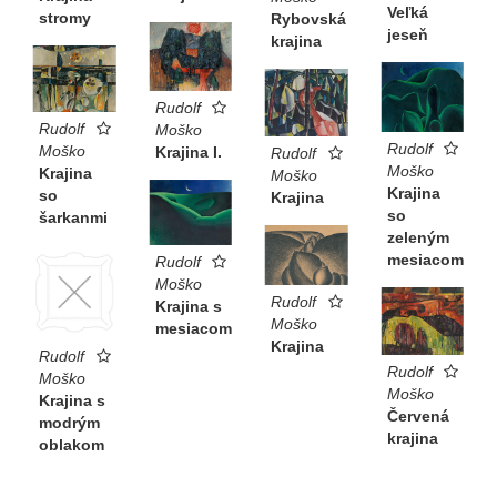
Veľká
stromy
Rybovská
jeseň
krajina
Rudolf
Rudolf
Moško
Rudolf
Moško
Krajina I.
Rudolf
Moško
Krajina
Moško
Krajina
so
Krajina
so
šarkanmi
zeleným
mesiacom
Rudolf
Moško
Rudolf
Krajina s
Moško
mesiacom
Krajina
Rudolf
Rudolf
Moško
Moško
Krajina s
Červená
modrým
krajina
oblakom