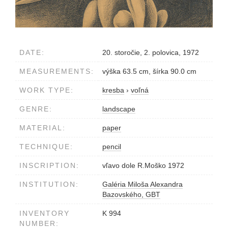
DATE:
20. storočie, 2. polovica, 1972
MEASUREMENTS:
výška 63.5 cm, šírka 90.0 cm
WORK TYPE:
kresba
›
voľná
GENRE:
landscape
MATERIAL:
paper
TECHNIQUE:
pencil
INSCRIPTION:
vľavo dole R.Moško 1972
INSTITUTION:
Galéria Miloša Alexandra
Bazovského, GBT
INVENTORY
K 994
NUMBER: