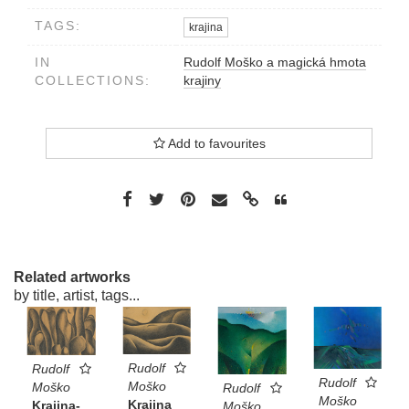
TAGS:
krajina
IN
Rudolf Moško a magická hmota
COLLECTIONS:
krajiny
Add to favourites
Related artworks
by title, artist, tags...
Rudolf
Rudolf
Rudolf
Moško
Moško
Rudolf
Moško
Krajina
Krajina-
Moško