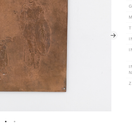
G
M
T
I
I
I
Z