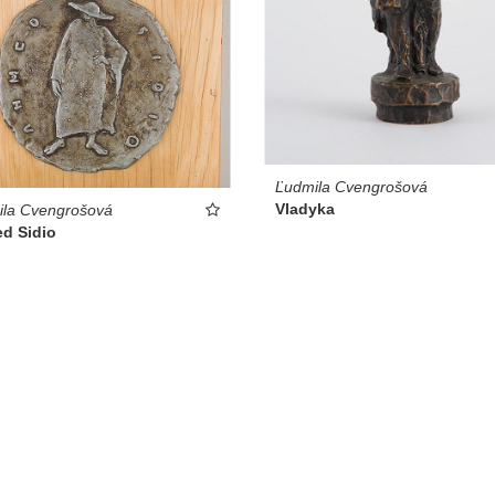
Ľudmila Cvengrošová
Vladyka
ila Cvengrošová
d Sidio