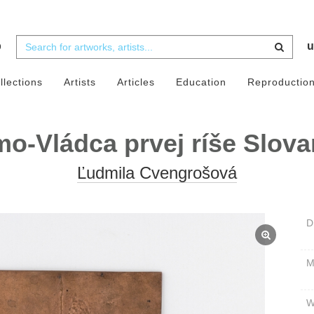
b
u
llections
Artists
Articles
Education
Reproductio
o-Vládca prvej ríše Slov
Ľudmila Cvengrošová
D
W