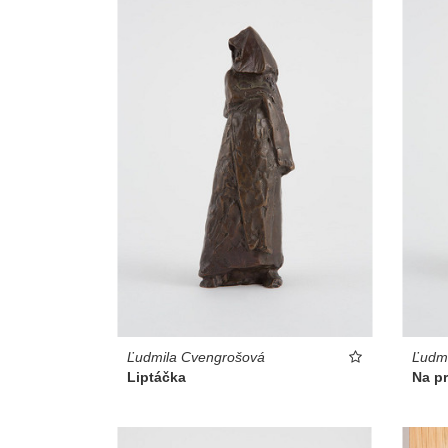
Ľudmila Cvengrošová
Ľudm
Liptáčka
Na p