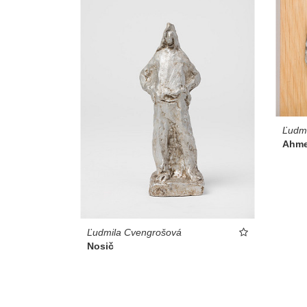
Ľudm
Ahme
Ľudmila Cvengrošová
Nosič