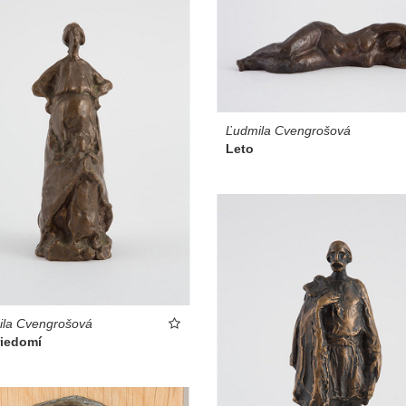
Ľudmila Cvengrošová
Leto
ila Cvengrošová
riedomí