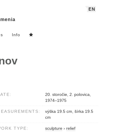
EN
menia
ns
Info
anov
ATE:
20. storočie, 2. polovica,
1974–1975
MEASUREMENTS:
výška 19.5 cm, šírka 19.5
cm
ORK TYPE:
sculpture
›
relief