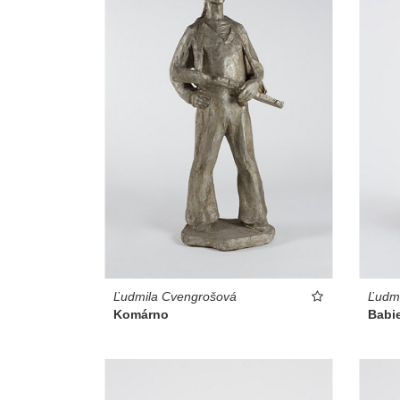
Ľudmila Cvengrošová
Ľudm
Komárno
Babie