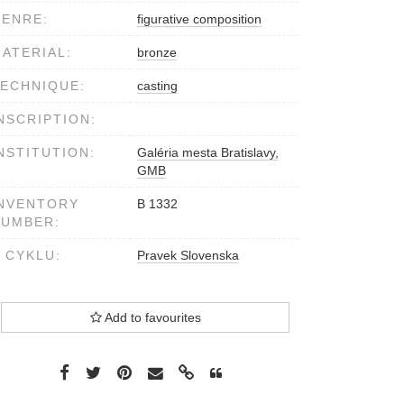
ENRE:
figurative composition
ATERIAL:
bronze
ECHNIQUE:
casting
NSCRIPTION:
NSTITUTION:
Galéria mesta Bratislavy,
GMB
NVENTORY
B 1332
NUMBER:
 CYKLU:
Pravek Slovenska
Add to favourites