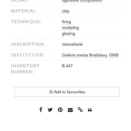
GENRE:
figurative composition
MATERIAL:
clay
TECHNIQUE:
firing
modeling
glazing
INSCRIPTION:
neznačené
INSTITUTION:
Galéria mesta Bratislavy, GMB
INVENTORY
B 447
NUMBER:
Add to favourites