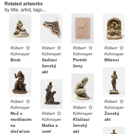
Related artworks
by title, artist, tags...
Róbert
Róbert
Róbert
Róbert
Kühmayer
Kühmayer
Kühmayer
Kühmayer
Bozk
Sediaci
Portrét
Milenci
ženský
ženy
akt
Róbert
Róbert
Kühmayer
Róbert
Kühmayer
Muž s
Róbert
Kühmayer
Ženský
modliacim
Kühmayer
Kľačiaci
akt
sa
Matka a
ženský
dieťaťom
smrť
akt