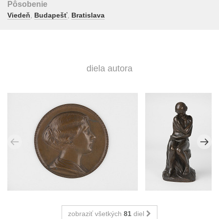
Pôsobenie
Viedeň
,
Budapešť
,
Bratislava
diela autora
zobraziť všetkých
81
diel