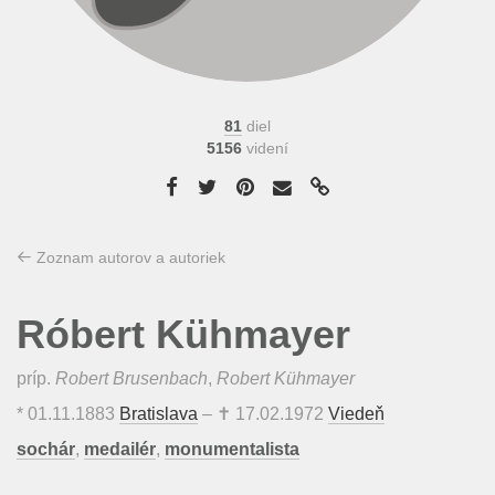
81
diel
5156
videní
Zoznam autorov a autoriek
Róbert Kühmayer
príp.
Robert Brusenbach
,
Robert Kühmayer
*
01.11.1883
Bratislava
– ✝
17.02.1972
Viedeň
sochár
,
medailér
,
monumentalista