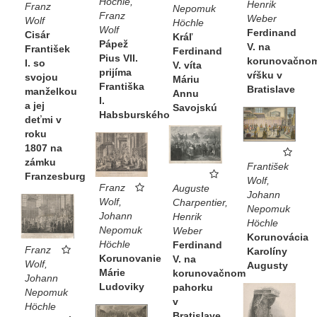
Höchle,
Henrik
Franz
Nepomuk
Franz
Weber
Wolf
Höchle
Wolf
Ferdinand
Cisár
Kráľ
Pápež
V. na
František
Ferdinand
Pius VII.
korunovačno
I. so
V. víta
prijíma
vŕšku v
svojou
Máriu
Františka
Bratislave
manželkou
Annu
I.
a jej
Savojskú
Habsburského
deťmi v
roku
1807 na
zámku
František
Franzesburg
Wolf,
Franz
Auguste
Johann
Wolf,
Charpentier,
Nepomuk
Johann
Henrik
Höchle
Nepomuk
Weber
Korunovácia
Höchle
Ferdinand
Franz
Karolíny
Korunovanie
V. na
Wolf,
Augusty
Márie
korunovačnom
Johann
Ludoviky
pahorku
Nepomuk
v
Höchle
Bratislave