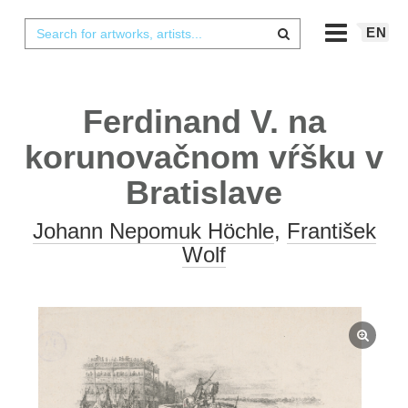
EN
Ferdinand V. na
korunovačnom vŕšku v
Bratislave
Johann Nepomuk Höchle
,
František
Wolf