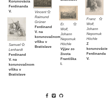
Korunovácia
Ferdinanda
V.
Vincent
Raimund
Franz
Grüner
Wolf,
Er.
Ferdinand
Johann
Wolf,
V. na
Nepomuk
Johann
korunovačnom
Höchle
Nepomuk
vŕšku v
Z
Höchle
Samuel
Bratislave
korunovácie
Výjav zo
Lenhardt
Ferdinanda
života
Ferdinand
V.
Františka
V. na
I.
korunovačnom
vŕšku v
Bratislave