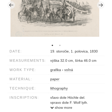
DATE:
19. storočie, 1. polovica, 1830
MEASUREMENTS:
výška 32.0 cm, šírka 46.0 cm
WORK TYPE:
grafika
›
voľná
MATERIAL:
paper
TECHNIQUE:
lithography
INSCRIPTION:
vľavo dole Höchle del.
vpravo dole F. Wolf lyth.
MOMENT AUF DEM
show more