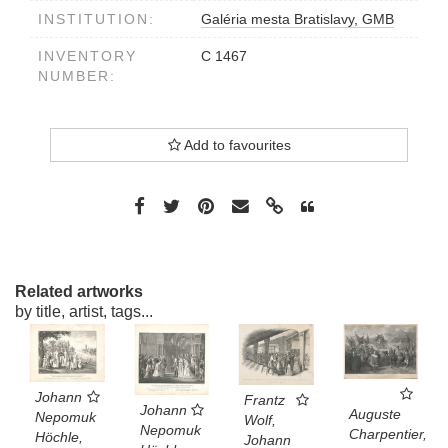
KÖNIGSBERG...28 ten
INSTITUTION:
Galéria mesta Bratislavy, GMB
September 1830
INVENTORY
C 1467
NUMBER:
Add to favourites
Related artworks
by title, artist, tags...
Johann
Frantz
Johann
Auguste
Nepomuk
Wolf,
Nepomuk
Charpentier,
Höchle,
Johann