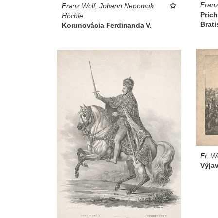
Franz
Franz Wolf, Johann Nepomuk
Príc
Höchle
Brati
Korunovácia Ferdinanda V.
Er. W
Výjav