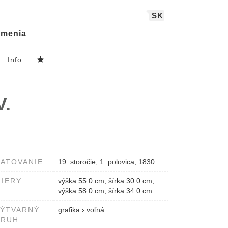
SK
menia
Info
V.
ATOVANIE:
19. storočie, 1. polovica, 1830
IERY:
výška 55.0 cm, šírka 30.0 cm,
výška 58.0 cm, šírka 34.0 cm
VÝTVARNÝ
grafika
›
voľná
RUH: