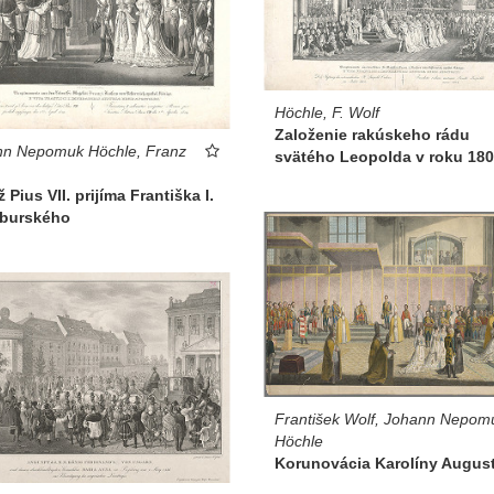
Höchle, F. Wolf
Založenie rakúskeho rádu
nn Nepomuk Höchle, Franz
svätého Leopolda v roku 18
 Pius VII. prijíma Františka I.
burského
František Wolf, Johann Nepom
Höchle
Korunovácia Karolíny Augus