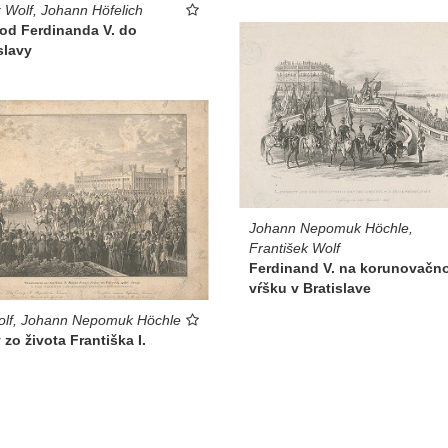
 Wolf, Johann Höfelich
hod Ferdinanda V. do
slavy
Johann Nepomuk Höchle,
František Wolf
Ferdinand V. na korunovačn
vŕšku v Bratislave
olf, Johann Nepomuk Höchle
 zo života Františka I.