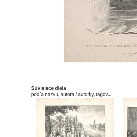
Súvisiace diela
podľa názvu, autora / autorky, tagov...