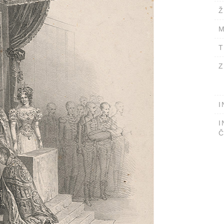
Ž
M
T
Z
I
I
Č