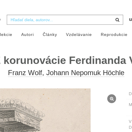
b
u
lekcie
Autori
Články
Vzdelávanie
Reprodukcie
 korunovácie Ferdinanda 
Franz Wolf
,
Johann Nepomuk Höchle
D
M
D