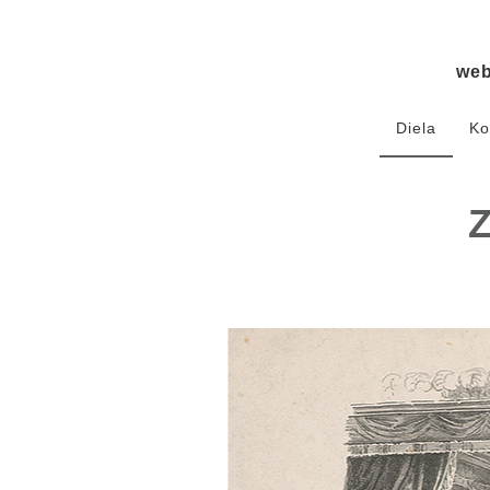
we
Diela
Ko
Z