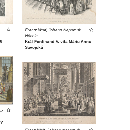
Frantz Wolf, Johann Nepomuk
Höchle
08
Kráľ Ferdinand V. víta Máriu Annu
Savojskú
uk
ty
Franz Wolf, Johann Nepomuk