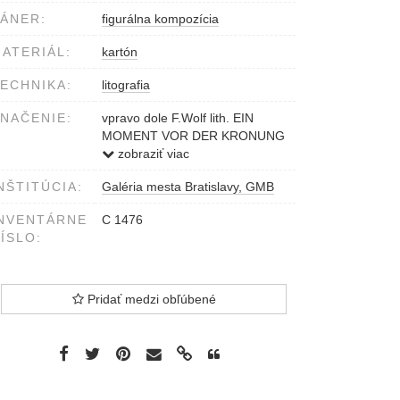
ÁNER:
figurálna kompozícia
ATERIÁL:
kartón
ECHNIKA:
litografia
NAČENIE:
vpravo dole F.Wolf lith. EIN
MOMENT VOR DER KRONUNG
... 1830
zobraziť viac
vľavo dole Höchle del.
NŠTITÚCIA:
Galéria mesta Bratislavy, GMB
NVENTÁRNE
C 1476
ÍSLO:
Pridať medzi obľúbené