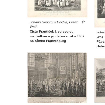
Johann Nepomuk Höchle, Franz
Wolf
Cisár František I. so svojou
Joha
manželkou a jej deťmi v roku 1807
Wolf
na zámku Franzesburg
Pápež
Habs