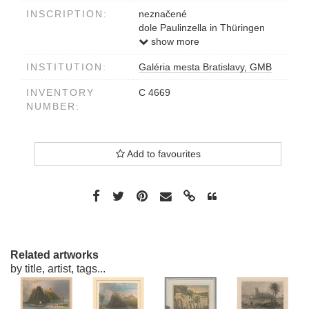
INSCRIPTION:
neznačené
dole Paulinzella in Thüringen
Aus d.Kunstanst d.Bibliogr.Inst.
show more
in Hildbh. Eigenthum d.Verlegen
INSTITUTION:
Galéria mesta Bratislavy, GMB
INVENTORY
C 4669
NUMBER:
Add to favourites
Related artworks
by title, artist, tags...