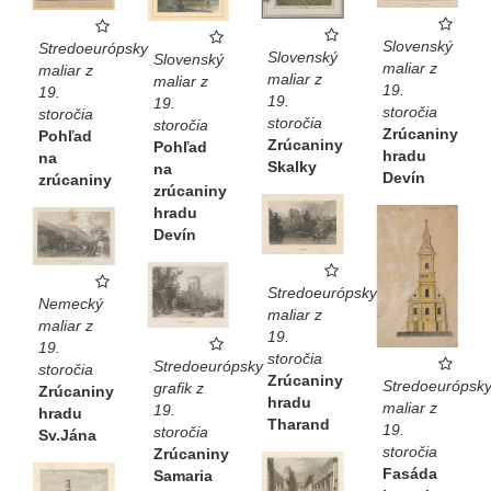
Slovenský
Stredoeurópsky
Slovenský
Slovenský
maliar z
maliar z
maliar z
maliar z
19.
19.
19.
19.
storočia
storočia
storočia
storočia
Zrúcaniny
Pohľad
Zrúcaniny
Pohľad
hradu
na
Skalky
na
Devín
zrúcaniny
zrúcaniny
hradu
Devín
Stredoeurópsky
Nemecký
maliar z
maliar z
19.
19.
storočia
Stredoeurópsky
storočia
Zrúcaniny
Stredoeurópsk
grafik z
Zrúcaniny
hradu
maliar z
19.
hradu
Tharand
19.
storočia
Sv.Jána
storočia
Zrúcaniny
Fasáda
Samaria