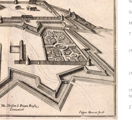
W
G
M
T
I
I
I
Z