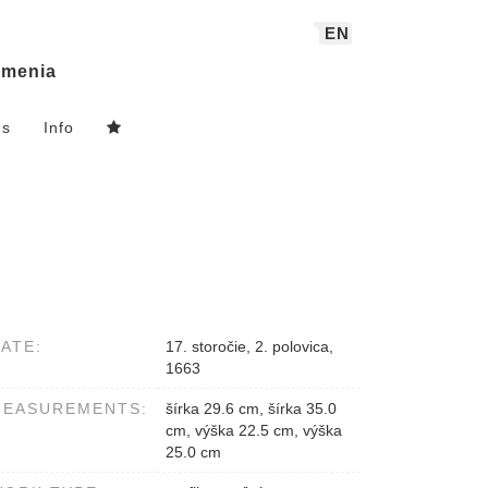
EN
menia
ns
Info
ATE:
17. storočie, 2. polovica,
1663
MEASUREMENTS:
šírka 29.6 cm, šírka 35.0
cm, výška 22.5 cm, výška
25.0 cm