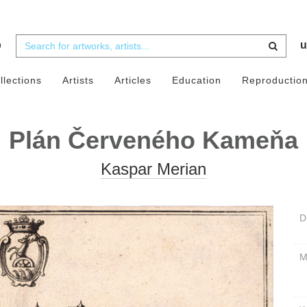
b
u
llections
Artists
Articles
Education
Reproductio
Plán Červeného Kameňa
Kaspar Merian
D