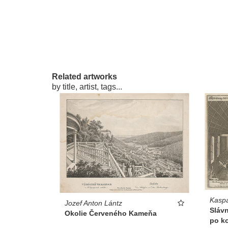
Related artworks
by title, artist, tags...
Kaspa
Jozef Anton Lántz
Sláv
Okolie Červeného Kameňa
po ko