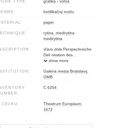
ORK TYPE:
grafika
›
voľná
ENRE:
fortifikačný motív
ATERIAL:
paper
ECHNIQUE:
rytina, medirytina
medirytina
NSCRIPTION:
vľavo dole Perspectivische
Deli neation des...
v strede dole He Obristen
show more
I.Priami Freyhe...
NSTITUTION:
Galéria mesta Bratislavy,
vpravo dole Caspar
GMB
Merian fecit
NVENTORY
C 6254
NUMBER:
 CELKU:
Theatrum Europäum,
1672