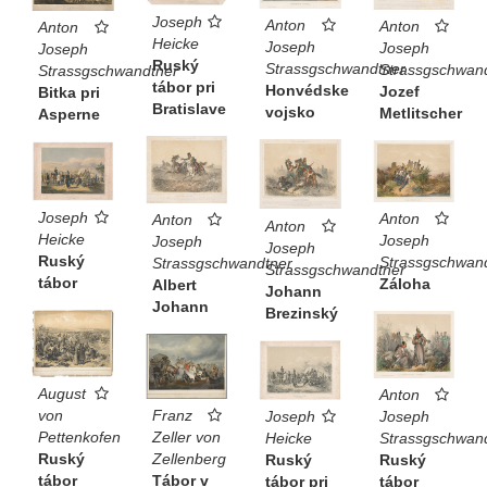
Joseph
Anton
Anton
Anton
Heicke
Joseph
Joseph
Joseph
Ruský
Strassgschwandtner
Strassgschwan
Strassgschwandtner
tábor pri
Honvédske
Jozef
Bitka pri
Bratislave
vojsko
Metlitscher
Asperne
Joseph
Anton
Anton
Anton
Heicke
Joseph
Joseph
Joseph
Ruský
Strassgschwan
Strassgschwandtner
Strassgschwandtner
tábor
Záloha
Albert
Johann
Johann
Brezinský
August
Anton
von
Franz
Joseph
Joseph
Pettenkofen
Zeller von
Strassgschwan
Heicke
Ruský
Zellenberg
Ruský
Ruský
tábor
Tábor v
tábor
tábor pri