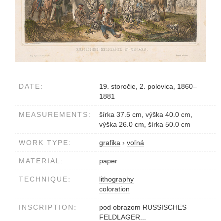
DATE:
19. storočie, 2. polovica, 1860–
1881
MEASUREMENTS:
šírka 37.5 cm, výška 40.0 cm,
výška 26.0 cm, šírka 50.0 cm
WORK TYPE:
grafika
›
voľná
MATERIAL:
paper
TECHNIQUE:
lithography
coloration
INSCRIPTION:
pod obrazom RUSSISCHES
FELDLAGER...