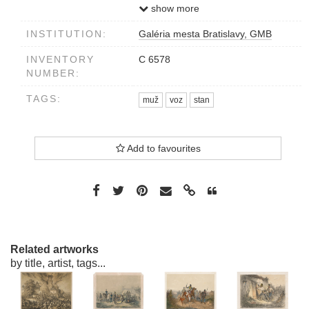
vpravo dole Gedr.d.J.Rauh
show more
vľavo dole
INSTITUTION:
Galéria mesta Bratislavy, GMB
Comp.u.lith.v.A.Strassgschwandtner
INVENTORY
C 6578
NUMBER:
TAGS:
muž
voz
stan
Add to favourites
Related artworks
by title, artist, tags...