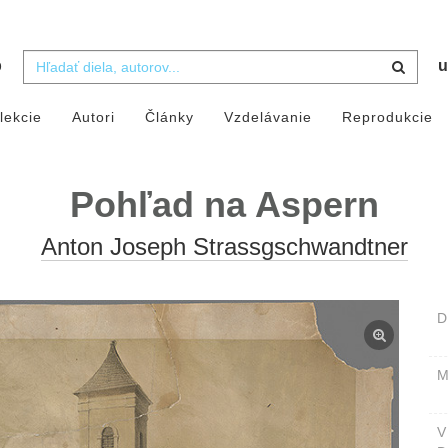
b
u
lekcie
Autori
Články
Vzdelávanie
Reprodukcie
Pohľad na Aspern
Anton Joseph Strassgschwandtner
D
M