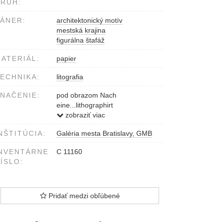
RUH:
ÁNER:
architektonický motív
mestská krajina
figurálna štafáž
ATERIÁL:
papier
ECHNIKA:
litografia
NAČENIE:
pod obrazom Nach
eine...lithographirt
v.A.Strassgschwandtner
zobraziť viac
ASPERN am 21.May 1858
NŠTITÚCIA:
Galéria mesta Bratislavy, GMB
Druck... Vervielfältigung...
NVENTÁRNE
C 11160
ÍSLO:
Pridať medzi obľúbené