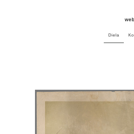
we
Diela
Ko