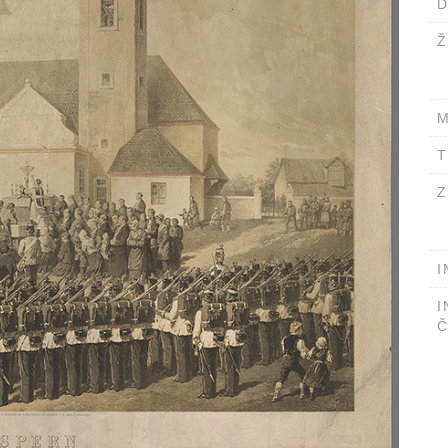
D
Ž
M
T
Z
I
I
Č