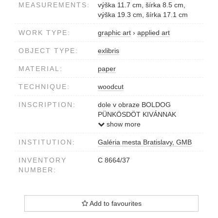
MEASUREMENTS:
výška 11.7 cm, šírka 8.5 cm,
výška 19.3 cm, šírka 17.1 cm
WORK TYPE:
graphic art
›
applied art
OBJECT TYPE:
exlibris
MATERIAL:
paper
TECHNIQUE:
woodcut
INSCRIPTION:
dole v obraze BOLDOG
PÜNKÖSDÖT KIVÁNNAK
DR.GYÖNGYÖSIÉK
show more
INSTITUTION:
Galéria mesta Bratislavy, GMB
INVENTORY
C 8664/37
NUMBER:
Add to favourites