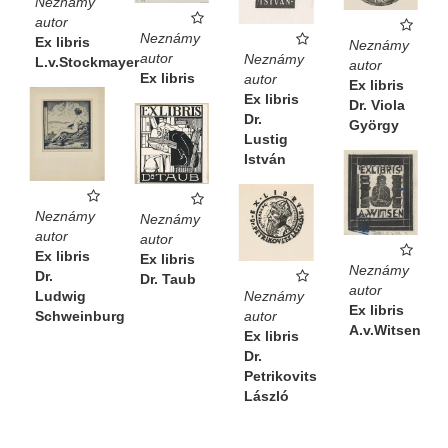
Neznámy
autor
Neznámy
Ex libris
Neznámy
autor
Neznámy
L.v.Stockmayer
autor
Ex libris
autor
Ex libris
Ex libris
Dr. Viola
Dr.
György
Lustig
István
Neznámy
Neznámy
autor
autor
Ex libris
Ex libris
Neznámy
Dr.
Dr. Taub
autor
Neznámy
Ludwig
Ex libris
autor
Schweinburg
A.v.Witsen
Ex libris
Dr.
Petrikovits
László