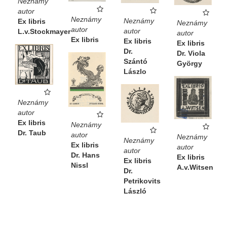
Neznámy
autor
Neznámy
Neznámy
Ex libris
Neznámy
autor
autor
L.v.Stockmayer
autor
Ex libris
Ex libris
Ex libris
Dr.
Dr. Viola
Szántó
György
Lászlo
Neznámy
autor
Ex libris
Neznámy
Dr. Taub
autor
Neznámy
Neznámy
Ex libris
autor
autor
Dr. Hans
Ex libris
Ex libris
Nissl
A.v.Witsen
Dr.
Petrikovits
László