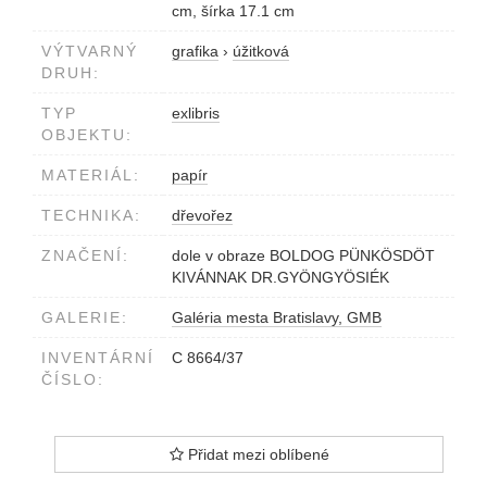
cm, šírka 17.1 cm
VÝTVARNÝ
grafika
›
úžitková
DRUH:
TYP
exlibris
OBJEKTU:
MATERIÁL:
papír
TECHNIKA:
dřevořez
ZNAČENÍ:
dole v obraze BOLDOG PÜNKÖSDÖT
KIVÁNNAK DR.GYÖNGYÖSIÉK
GALERIE:
Galéria mesta Bratislavy, GMB
INVENTÁRNÍ
C 8664/37
ČÍSLO:
Přidat mezi oblíbené