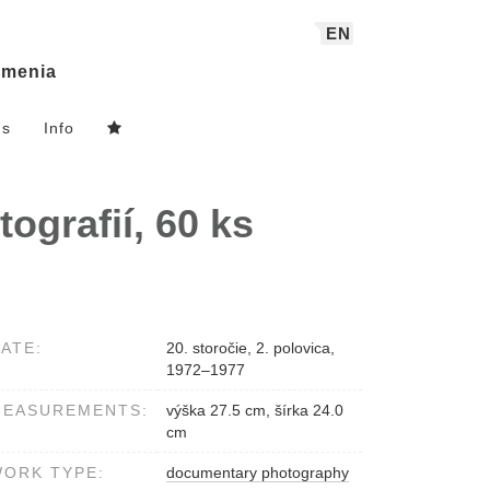
EN
menia
ns
Info
ografií, 60 ks
ATE:
20. storočie, 2. polovica,
1972–1977
MEASUREMENTS:
výška 27.5 cm, šírka 24.0
cm
ORK TYPE:
documentary photography