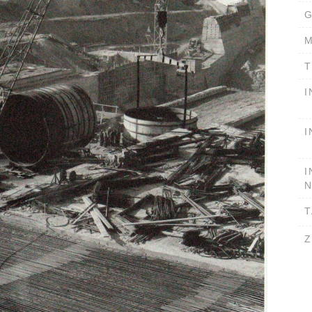
G
M
T
I
I
I
T
Z