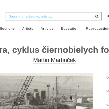
b
u
llections
Artists
Articles
Education
Reproductio
a, cyklus čiernobielych fot
Martin Martinček
D
W