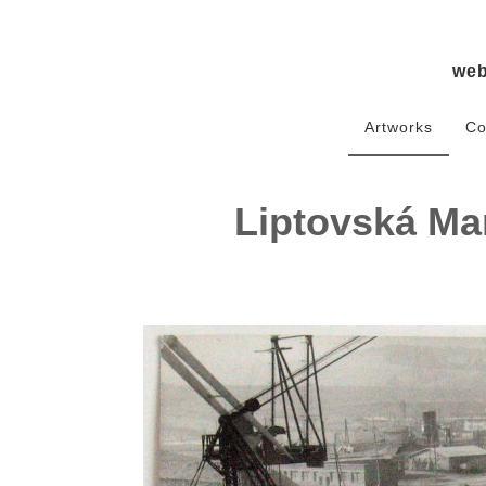
we
Artworks
Co
Liptovská Mar