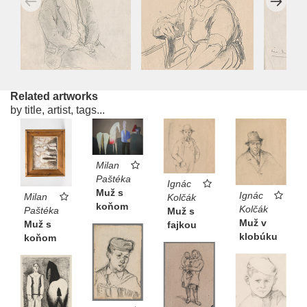
Related artworks
by title, artist, tags...
Milan
Paštéka
Ignác
Muž s
Ignác
Milan
Kolčák
koňom
Kolčák
Paštéka
Muž s
Muž v
Muž s
fajkou
klobúku
koňom