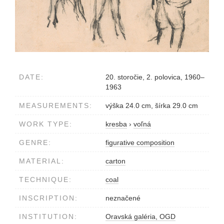
DATE:
20. storočie, 2. polovica, 1960–
1963
MEASUREMENTS:
výška 24.0 cm, šírka 29.0 cm
WORK TYPE:
kresba
›
voľná
GENRE:
figurative composition
MATERIAL:
carton
TECHNIQUE:
coal
INSCRIPTION:
neznačené
INSTITUTION:
Oravská galéria, OGD