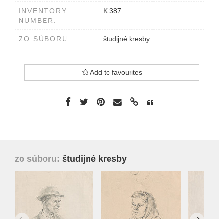
INVENTORY
K 387
NUMBER:
ZO SÚBORU:
študijné kresby
Add to favourites
zo súboru:
študijné kresby